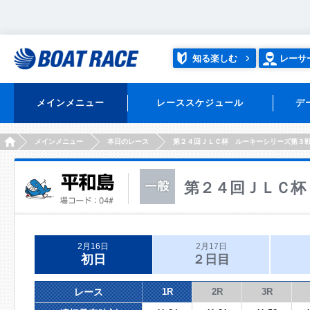
知る楽しむ
レーサ
メインメニュー
レーススケジュール
デ
HOME
メインメニュー
本日のレース
第２４回ＪＬＣ杯 ルーキーシリーズ第３
第２４回ＪＬＣ杯
2月16日
2月17日
初日
２日目
レース
1R
2R
3R