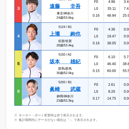
F0
4.96
3.4
遠藤 圭吾
３
L0
35.11
7.4
東京/神奈川
0.16
48.94
25.
24歳/53.6kg
5124 /
B1
F0
4.36
0.0
上瀧 絢也
４
L0
19.47
0.0
佐賀/佐賀
0.16
38.05
0.0
28歳/53.4kg
5150 /
A2
F0
6.10
5.7
坂本 雄紀
５
L0
46.40
38.
群馬/群馬
0.15
60.00
55.
30歳/52.0kg
5293 /
B1
F0
2.61
0.0
眞崎 武蔵
６
L0
8.20
0.0
静岡/神奈川
0.17
14.75
0.0
23歳/53.3kg
モーター・ボート変更時は赤で表示されます。
集計期間内にデータがない場合は「-」で表示されます。