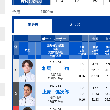
締切予定時刻
11:04
11:31
11:58
1
予選 1800m
出走表
オッズ
ボートレーサー
全国
当
登録番号/級別
枠
F数
勝率
勝
氏名
写真
L数
2連率
2連
支部/出身地
平均ST
3連率
3連
年齢/体重
5122 /
B1
F0
4.19
4.3
相馬 翔
１
L0
22.67
20.
埼玉/埼玉
0.16
37.33
37.
23歳/55.0kg
5073 /
B1
F0
4.57
5.1
上原 健次郎
２
L0
17.33
33.
福岡/沖縄
0.16
41.33
55.
29歳/53.0kg
5186 /
B1