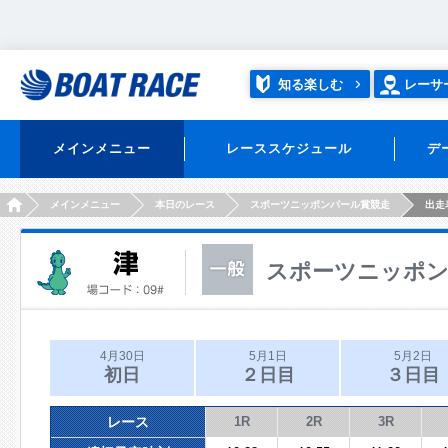
知る楽しむ
レーサ
メインメニュー
レーススケジュール
デ
HOME
メインメニュー
本日のレース
スポーツニッポンパール賞競走
出走
スポーツニッポン
4月30日
5月1日
5月2日
初日
２日目
３日目
レース
1R
2R
3R