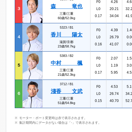
F0
4.26
4.6
森 竜也
３
L0
20.21
32.
三重/三重
0.17
34.04
41.
60歳/52.0kg
5323 /
B1
F0
4.39
1.4
香川 陽太
４
L0
26.79
0.0
滋賀/京都
0.16
41.07
0.0
23歳/58.7kg
5383 /
B2
F0
2.07
1.5
中村 楓
５
L0
1.19
3.0
三重/三重
0.17
5.95
4.5
21歳/52.3kg
3712 /
B1
F0
4.53
5.1
淺香 文武
６
L0
26.74
34.
三重/三重
0.15
40.70
52.
51歳/54.8kg
モーター・ボート変更時は赤で表示されます。
集計期間内にデータがない場合は「-」で表示されます。