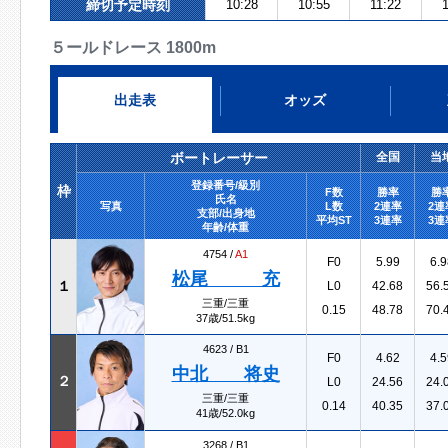
締切予定時刻
10:28
10:55
11:22
５ールドレース 1800m
出走表
オッズ
ボートレーサー
全国
当
登録番号/級別
枠
F数
勝率
勝
氏名
写真
L数
2連率
2連
支部/出身地
平均ST
3連率
3連
年齢/体重
4754 /
A1
F0
5.99
6.9
松尾 充
１
L0
42.68
56.
三重/三重
0.15
48.78
70.
37歳/51.5kg
4623 /
B1
F0
4.62
4.5
中北 将史
２
L0
24.56
24.
三重/三重
0.14
40.35
37.
41歳/52.0kg
3268 /
B1