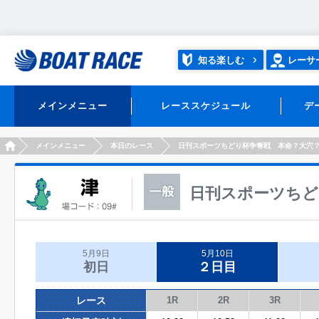
知る楽しむ
レーサ
メインメニュー
レーススケジュール
デ
HOME
メインメニュー
本日のレース
日刊スポーツちどり杯争奪戦 本命？大穴
日刊スポーツちど
5月9日
5月10日
初日
２日目
レース
1R
2R
3R