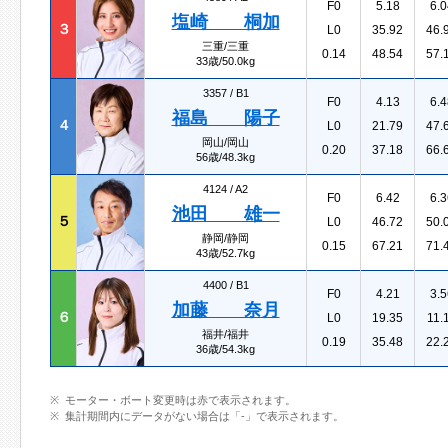
F0
5.18
6.0
塩崎 桐加
３
L0
35.92
46.
三重/三重
0.14
48.54
57.
33歳/50.0kg
3357 /
B1
F0
4.13
6.4
福島 陽子
４
L0
21.79
47.
岡山/岡山
0.20
37.18
66.
56歳/48.3kg
4124 /
A2
F0
6.42
6.3
池田 雄一
５
L0
46.72
50.
静岡/静岡
0.15
67.21
71.
43歳/52.7kg
4400 /
B1
F0
4.21
3.5
加藤 奈月
６
L0
19.35
11.
福井/福井
0.19
35.48
22.
36歳/54.3kg
モーター・ボート変更時は赤で表示されます。
集計期間内にデータがない場合は「-」で表示されます。