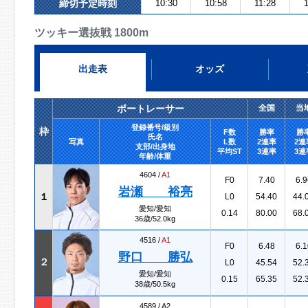
締切予定時刻
10:30
10:58
11:28
ツッキー選抜戦 1800m
出走表
オッズ
ボートレーサー
全国
当
登録番号/級別
枠
F数
勝率
勝
氏名
写真
L数
2連率
2連
支部/出身地
平均ST
3連率
3連
年齢/体重
4604 /
A1
F0
7.40
6.9
岩瀬 裕亮
１
L0
54.40
44.
愛知/愛知
0.14
80.00
68.
36歳/52.0kg
4516 /
A1
F0
6.48
6.1
野口 勝弘
２
L0
45.54
52.
愛知/愛知
0.15
65.35
52.
38歳/50.5kg
4589 /
A2