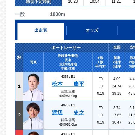
締切予定時刻
10:28
10:54
11:21
一般 1800m
出走表
オッズ
ボートレーサー
全国
当
登録番号/級別
枠
F数
勝率
勝
氏名
写真
L数
2連率
2連
支部/出身地
平均ST
3連率
3連
年齢/体重
4358 /
B1
F0
4.09
4.4
松本 庸平
１
L0
24.74
28.
三重/三重
0.19
39.18
43.
40歳/51.0kg
4078 /
B1
F0
3.74
3.1
渡辺 史之
２
L0
17.65
11.
群馬/群馬
0.19
36.47
23.
45歳/52.0kg
4393 /
B1