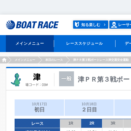
知る楽しむ
レーサ
メインメニュー
レーススケジュール
デ
HOME
メインメニュー
本日のレース
津ＰＲ第３戦ボートレース津交通安全運動
津ＰＲ第３戦ボー
10月17日
10月18日
初日
２日目
レース
1R
2R
3R