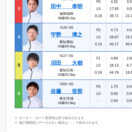
F0
4.32
3.5
田中 孝明
３
L0
17.65
0.0
福岡/福岡
0.18
39.71
22.
38歳/58.1kg
4129 /
B1
F0
4.73
4.5
宇野 博之
４
L0
26.67
19.
愛知/愛知
0.16
44.17
40.
44歳/55.6kg
5127 /
B1
F1
4.89
2.9
沼田 大都
５
L0
28.13
6.7
愛知/広島
0.18
44.79
18.
28歳/52.0kg
5359 /
B2
F0
1.75
0.0
佐藤 世那
６
L0
0.00
0.0
東京/宮城
-
2.94
0.0
18歳/52.8kg
モーター・ボート変更時は赤で表示されます。
集計期間内にデータがない場合は「-」で表示されます。