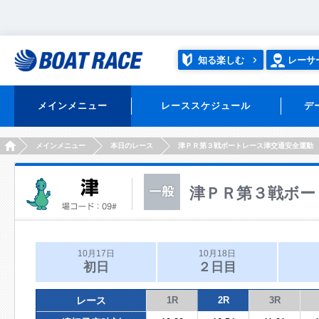
知る楽しむ
レーサ
メインメニュー
レーススケジュール
デ
HOME
メインメニュー
本日のレース
津ＰＲ第３戦ボートレース津交通安全運動
津ＰＲ第３戦ボー
10月17日
10月18日
初日
２日目
レース
1R
2R
3R