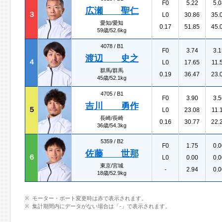
F0
5.22
5.0
広瀬 聖仁
３
L0
30.86
35.
愛知/愛知
0.17
51.85
45.
59歳/52.6kg
4078 /
B1
F0
3.74
3.1
渡辺 史之
４
L0
17.65
11.
群馬/群馬
0.19
36.47
23.
45歳/52.1kg
4705 /
B1
F0
3.90
3.5
吉川 勇作
５
L0
23.08
11.
長崎/長崎
0.16
30.77
22.
36歳/54.3kg
5359 /
B2
F0
1.75
0.0
佐藤 世那
６
L0
0.00
0.0
東京/宮城
-
2.94
0.0
18歳/52.9kg
モーター・ボート変更時は赤で表示されます。
集計期間内にデータがない場合は「-」で表示されます。