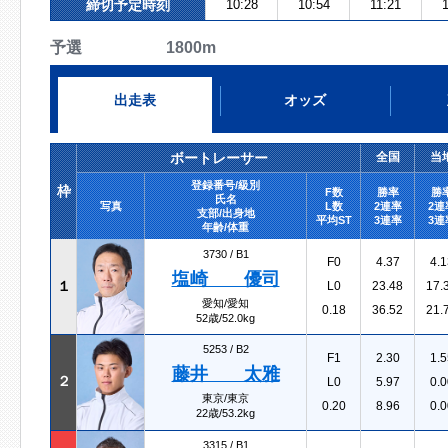
締切予定時刻
10:28
10:54
11:21
予選 1800m
出走表
オッズ
ボートレーサー
全国
当
登録番号/級別
枠
F数
勝率
勝
氏名
写真
L数
2連率
2連
支部/出身地
平均ST
3連率
3連
年齢/体重
3730 /
B1
F0
4.37
4.1
塩崎 優司
１
L0
23.48
17.
愛知/愛知
0.18
36.52
21.
52歳/52.0kg
5253 /
B2
F1
2.30
1.5
藤井 太雅
２
L0
5.97
0.0
東京/東京
0.20
8.96
0.0
22歳/53.2kg
3315 /
B1