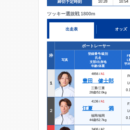
締切予定時刻
10:28
10:54
ツッキー選抜戦 1800m
出走表
オッズ
ボートレーサー
登録番号/級別
枠
F
氏名
写真
L
支部/出身地
平均
年齢/体重
4856 /
A1
F
豊田 健士郎
１
L
三重/三重
0.
28歳/52.0kg
4136 /
A1
F
江夏 満
２
L
福岡/福岡
0.
44歳/52.7kg
3406 /
A2