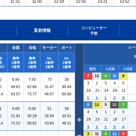
11:21
11:50
12:19
12:50
13:21
13:52
コンピューター
直前情報
予想
レー
全国
当地
モーター
ボート
数
勝率
勝率
No
No
数
2連率
2連率
2連率
2連率
ST
3連率
3連率
3連率
3連率
初日
２日目
３日目
7
12
6
11
8
0
6.94
7.55
73
30
3
1
5
4
5
0
49.61
62.84
31.67
40.44
.16
.21
.14
.19
.11
14
63.57
73.77
46.67
60.00
１
１
１
２
３
8
12
5
12
7
1
6.69
6.06
51
56
4
5
1
2
5
0
51.91
35.29
26.94
30.51
.28
.23
.11
.18
.17
今
14
72.52
58.82
43.84
48.31
３
２
１
３
４
3
11
8
12
9