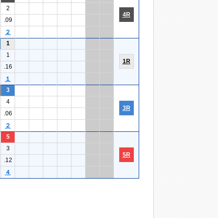
2
4R
.09
２
1
1
1R
.16
１
3
4
3R
.06
２
5
3
5R
.12
４