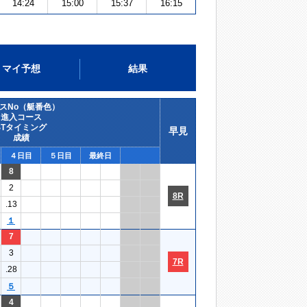
14:24
15:00
15:37
16:15
マイ予想
結果
スNo（艇番色）
進入コース
STタイミング
早見
成績
４日目
５日目
最終日
8
2
8R
.13
１
7
3
7R
.28
５
4