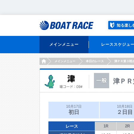
知る楽し
メインメニュー
レーススケジュ
HOME
メインメニュー
本日のレース
津ＰＲ第３戦
津ＰＲ
10月17日
10月18日
初日
２日目
レース
1R
2R