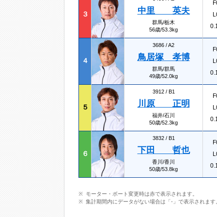
F
中里 英夫
３
L
群馬/栃木
0.
56歳/53.3kg
3686 /
A2
F
鳥居塚 孝博
４
L
群馬/群馬
0.
49歳/52.0kg
3912 /
B1
F
川原 正明
５
L
福井/石川
0.
50歳/52.3kg
3832 /
B1
F
下田 哲也
６
L
香川/香川
0.
50歳/53.8kg
モーター・ボート変更時は赤で表示されます。
集計期間内にデータがない場合は「-」で表示されます