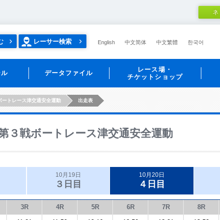
ネ
む
レーサー検索
English
中文简体
中文繁體
한국어
レース場・
ール
データファイル
チケットショップ
ボートレース津交通安全運動
出走表
第３戦ボートレース津交通安全運動
10月19日
10月20日
３日目
４日目
3R
4R
5R
6R
7R
8R