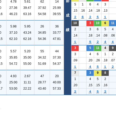
節
0
4.78
5.61
62
14
5
1
6
4
3
0
27.36
39.47
37.92
25.99
.15
.16
.14
.18
.13
16
46.23
63.16
54.58
39.55
成
２
６
２
５
１
10
3
10
6
11
0
5.98
5.95
26
36
2
3
6
5
4
績
0
37.10
43.24
34.85
33.77
.14
.18
.14
.08
.06
15
62.10
62.16
54.36
47.81
１
５
２
４
４
3
5
11
4
9
0
5.57
5.20
55
44
3
4
6
1
2
0
35.85
35.00
34.32
37.30
.09
.20
.26
.18
.07
15
54.72
55.00
51.69
54.37
１
４
５
１
２
7
3
9
8
0
4.93
2.67
47
20
1
4
5
2
0
25.00
11.11
28.77
40.00
.20
.15
.15
.16
17
53.00
22.22
43.40
57.33
２
４
５
２
。