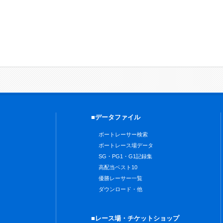
■データファイル
ボートレーサー検索
ボートレース場データ
SG・PG1・G1記録集
高配当ベスト10
優勝レーサー一覧
ダウンロード・他
■レース場・チケットショップ