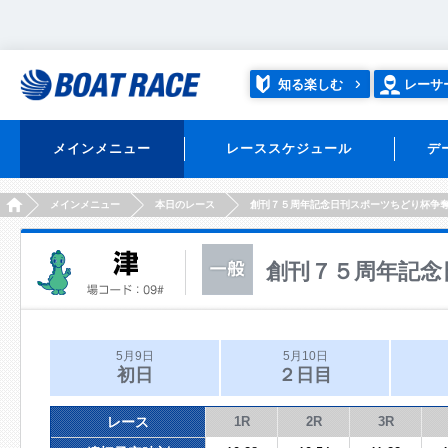
知る楽しむ
レーサ
メインメニュー
レーススケジュール
デ
HOME
メインメニュー
本日のレース
創刊７５周年記念日刊スポーツちどり杯争
創刊７５周年記念
5月9日
5月10日
初日
２日目
レース
1R
2R
3R