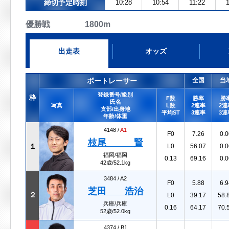
締切予定時刻
10:28
10:54
11:22
優勝戦 1800m
出走表
オッズ
ボートレーサー
全国
当
登録番号/級別
枠
F数
勝率
勝
氏名
写真
L数
2連率
2連
支部/出身地
平均ST
3連率
3連
年齢/体重
4148 /
A1
F0
7.26
0.0
枝尾 賢
１
L0
56.07
0.0
福岡/福岡
0.13
69.16
0.0
42歳/52.1kg
3484 /
A2
F0
5.88
6.9
芝田 浩治
２
L0
39.17
58.
兵庫/兵庫
0.16
64.17
70.
52歳/52.0kg
4374 /
B1