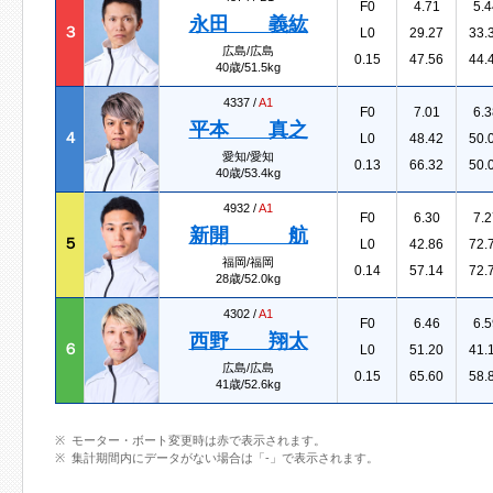
F0
4.71
5.4
永田 義紘
３
L0
29.27
33.
広島/広島
0.15
47.56
44.
40歳/51.5kg
4337 /
A1
F0
7.01
6.3
平本 真之
４
L0
48.42
50.
愛知/愛知
0.13
66.32
50.
40歳/53.4kg
4932 /
A1
F0
6.30
7.2
新開 航
５
L0
42.86
72.
福岡/福岡
0.14
57.14
72.
28歳/52.0kg
4302 /
A1
F0
6.46
6.5
西野 翔太
６
L0
51.20
41.
広島/広島
0.15
65.60
58.
41歳/52.6kg
モーター・ボート変更時は赤で表示されます。
集計期間内にデータがない場合は「-」で表示されます。