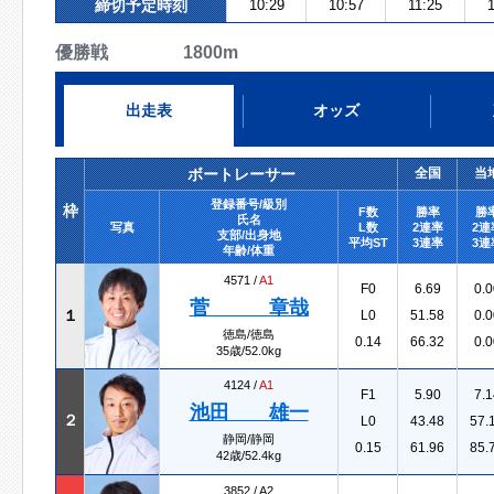
締切予定時刻
10:29
10:57
11:25
優勝戦 1800m
出走表
オッズ
ボートレーサー
全国
当
登録番号/級別
枠
F数
勝率
勝
氏名
写真
L数
2連率
2連
支部/出身地
平均ST
3連率
3連
年齢/体重
4571 /
A1
F0
6.69
0.0
菅 章哉
１
L0
51.58
0.0
徳島/徳島
0.14
66.32
0.0
35歳/52.0kg
4124 /
A1
F1
5.90
7.1
池田 雄一
２
L0
43.48
57.
静岡/静岡
0.15
61.96
85.
42歳/52.4kg
3852 /
A2