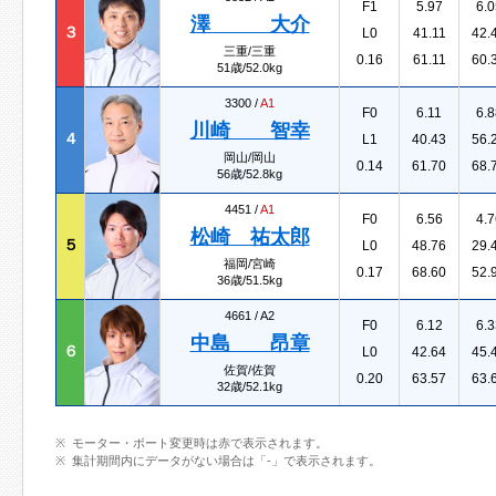
F1
5.97
6.0
澤 大介
３
L0
41.11
42.
三重/三重
0.16
61.11
60.
51歳/52.0kg
3300 /
A1
F0
6.11
6.8
川崎 智幸
４
L1
40.43
56.
岡山/岡山
0.14
61.70
68.
56歳/52.8kg
4451 /
A1
F0
6.56
4.7
松崎 祐太郎
５
L0
48.76
29.
福岡/宮崎
0.17
68.60
52.
36歳/51.5kg
4661 /
A2
F0
6.12
6.3
中島 昂章
６
L0
42.64
45.
佐賀/佐賀
0.20
63.57
63.
32歳/52.1kg
モーター・ボート変更時は赤で表示されます。
集計期間内にデータがない場合は「-」で表示されます。