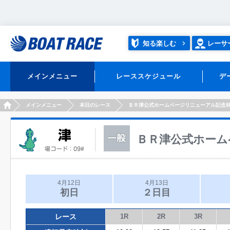
知る楽しむ
レーサ
メインメニュー
レーススケジュール
デ
HOME
メインメニュー
本日のレース
ＢＲ津公式ホームページリニューアル記念
ＢＲ津公式ホーム
4月12日
4月13日
初日
２日目
レース
1R
2R
3R