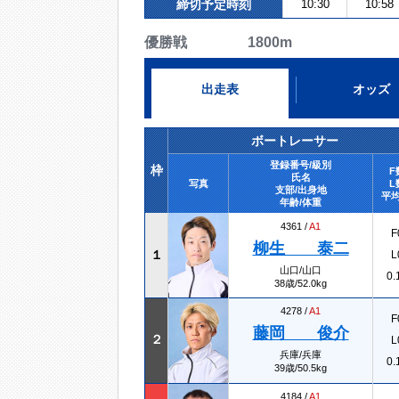
締切予定時刻
10:30
10:58
優勝戦 1800m
出走表
オッズ
ボートレーサー
登録番号/級別
枠
F
氏名
写真
L
支部/出身地
平均
年齢/体重
4361 /
A1
F
柳生 泰二
１
L
山口/山口
0.
38歳/52.0kg
4278 /
A1
F
藤岡 俊介
２
L
兵庫/兵庫
0.
39歳/50.5kg
4184 /
A1