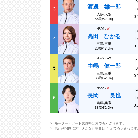
F
渡邊 雄一郎
３
L
大阪/大阪
0.
36歳/52.0kg
4804 /
A1
F
高田 ひかる
４
L
三重/三重
0.
28歳/47.0kg
4579 /
A2
F
中嶋 健一郎
５
L
三重/三重
0.
33歳/52.0kg
4356 /
A1
F
長岡 良也
６
L
兵庫/兵庫
0.
38歳/52.0kg
モーター・ボート変更時は赤で表示されます。
集計期間内にデータがない場合は「-」で表示されます