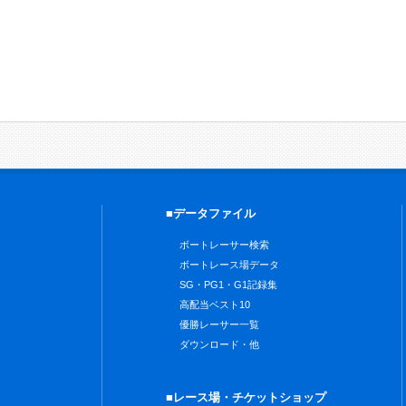
■データファイル
ボートレーサー検索
ボートレース場データ
SG・PG1・G1記録集
高配当ベスト10
優勝レーサー一覧
ダウンロード・他
■レース場・チケットショップ