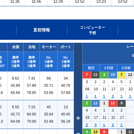
11:26
11:56
12:24
12:52
13:23
13:52
コンピューター
直前情報
予想
レー
全国
当地
モーター
ボート
数
勝率
勝率
No
No
数
2連率
2連率
2連率
2連率
ST
3連率
3連率
3連率
3連率
初日
２日目
３日目
7
12
4
10
7
12
0
6.62
7.42
66
34
3
2
2
4
5
1
0
45.99
57.89
35.71
40.79
.09
.10
.11
.17
.21
.22
16
65.69
78.95
53.06
57.89
１
１
１
２
１
１
3
12
1
12
9
0
6.55
7.10
45
13
4
4
1
3
2
0
42.72
60.00
35.64
40.45
.33
.17
.11
.11
.17
今
13
64.08
70.00
52.48
56.18
２
３
１
２
１
4
12
9
1
11