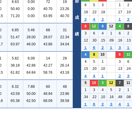
節
0
6.63
0.00
72
19
6
5
3
1
2
0
50.40
0.00
40.70
23.26
.16
.22
.18
.17
.10
15
71.20
0.00
63.95
40.70
成
２
４
２
１
２
6
12
8
12
4
8
0
6.85
5.46
68
31
3
6
4
1
6
2
績
0
51.47
28.00
28.07
22.34
.12
.30
.15
.09
.16
.13
17
63.97
46.00
43.86
34.04
１
６
２
１
３
１
4
8
10
6
11
1
5.82
6.09
14
29
4
5
1
3
6
0
38.18
42.86
42.27
26.14
.15
.20
.10
.13
.24
15
61.82
64.84
58.76
43.18
４
４
１
２
３
5
10
3
12
7
11
0
6.32
7.88
60
48
1
3
4
5
2
1
0
43.59
50.00
48.94
23.96
.34
.22
.10
.16
.48
.08
16
65.38
62.50
68.09
39.58
１
６
２
３
４
１
。