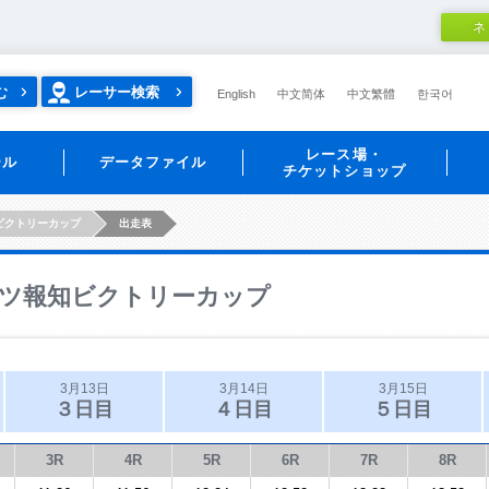
ネ
む
レーサー検索
English
中文简体
中文繁體
한국어
レース場・
ール
データファイル
チケットショップ
ビクトリーカップ
出走表
ツ報知ビクトリーカップ
3月13日
3月14日
3月15日
３日目
４日目
５日目
3R
4R
5R
6R
7R
8R