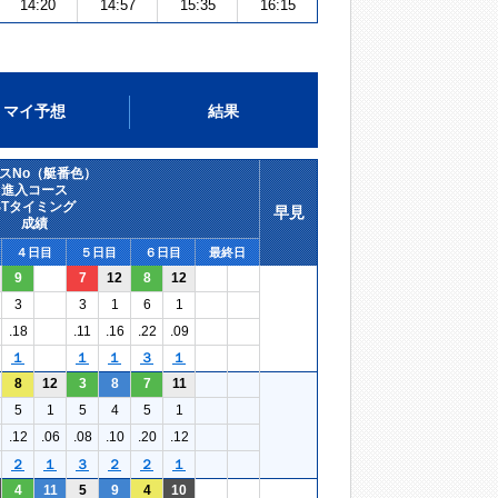
14:20
14:57
15:35
16:15
マイ予想
結果
スNo（艇番色）
進入コース
STタイミング
早見
成績
４日目
５日目
６日目
最終日
9
7
12
8
12
3
3
1
6
1
.18
.11
.16
.22
.09
１
１
１
３
１
8
12
3
8
7
11
5
1
5
4
5
1
.12
.06
.08
.10
.20
.12
２
１
３
２
２
１
4
11
5
9
4
10