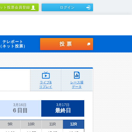
ット投票会員登録
ログイン
テレボート
投票
（ネット投票）
ライブ&
レース場
リプレイ
データ
3月16日
3月17日
６日目
最終日
9R
10R
11R
12R