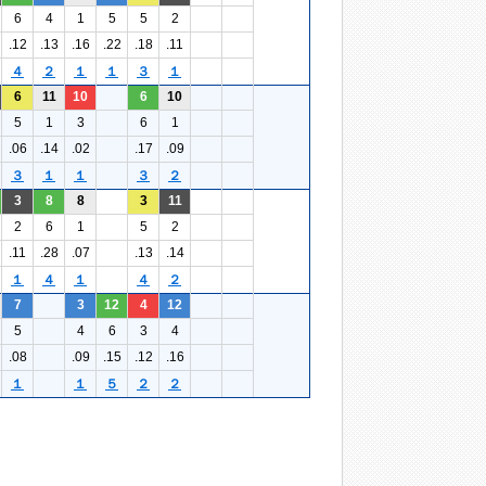
6
4
1
5
5
2
.12
.13
.16
.22
.18
.11
４
２
１
１
３
１
6
11
10
6
10
5
1
3
6
1
.06
.14
.02
.17
.09
３
１
１
３
２
3
8
8
3
11
2
6
1
5
2
.11
.28
.07
.13
.14
１
４
１
４
２
7
3
12
4
12
5
4
6
3
4
.08
.09
.15
.12
.16
１
１
５
２
２