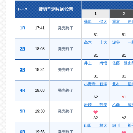
締切予定時刻/投票
レース
1
2
蒲原 健太
重富 伸
1R
17:41
発売終了
B1
B1
高木 圭大
泥谷 一
2R
18:08
発売終了
B1
B1
井上 尚悟
佐藤 謙史
3R
18:34
発売終了
B1
B1
小野寺 智洋
北村 征
4R
19:03
発売終了
A2
A1
岩崎 芳美
乙藤 智
5R
19:30
発売終了
A2
A2
山田 雄太
細川 裕
6R
19:56
発売終了