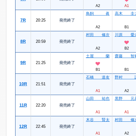
A2
A1
鳥飼 眞
高木 圭
7R
20:25
発売終了
A2
B1
村田 修次
川原 愛
8R
20:59
発売終了
A2
B2
土屋 蘭
齋藤 智
9R
21:25
発売終了
B1
B1
石橋 道友
野村 
10R
21:51
発売終了
A1
A2
山田 祐也
黒野 元
11R
22:20
発売終了
A1
A1
木谷 賢太
村田 修
12R
22:45
発売終了
A1
A2