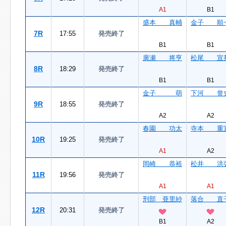
A1
B1
盛本 真輔
金子 順
7R
17:55
発売終了
B1
B1
廣瀬 将亨
松尾 宣
8R
18:29
発売終了
B1
B1
金子 萌
下河 誉
9R
18:55
発売終了
A2
A2
春園 功太
寺本 重
10R
19:25
発売終了
A1
A2
岡崎 恭裕
松井 洪
11R
19:56
発売終了
A1
A1
刑部 亜里紗
落合 直
12R
20:31
発売終了
B1
A2