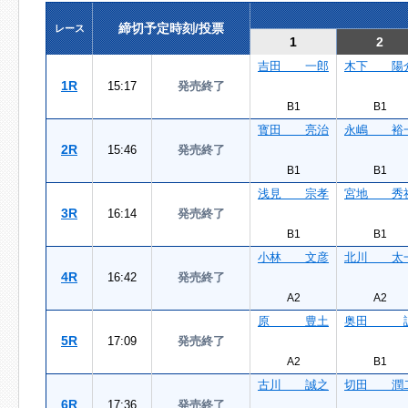
締切予定時刻/投票
レース
1
2
吉田 一郎
木下 陽
1R
15:17
発売終了
B1
B1
寳田 亮治
永嶋 裕
2R
15:46
発売終了
B1
B1
浅見 宗孝
宮地 秀
3R
16:14
発売終了
B1
B1
小林 文彦
北川 太
4R
16:42
発売終了
A2
A2
原 豊土
奥田 
5R
17:09
発売終了
A2
B1
古川 誠之
切田 潤
6R
17:36
発売終了