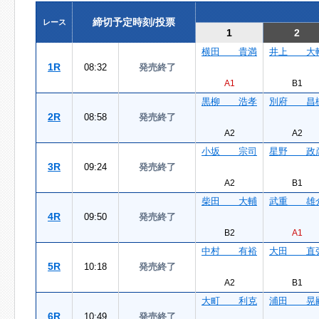
締切予定時刻/投票
レース
1
2
横田 貴満
井上 大
1R
08:32
発売終了
A1
B1
黒柳 浩孝
別府 昌
2R
08:58
発売終了
A2
A2
小坂 宗司
星野 政
3R
09:24
発売終了
A2
B1
柴田 大輔
武重 雄
4R
09:50
発売終了
B2
A1
中村 有裕
大田 直
5R
10:18
発売終了
A2
B1
大町 利克
浦田 晃
6R
10:49
発売終了