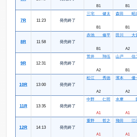
B1
B1
三宅 健太
森田 昭
7R
11:23
発売終了
B1
B1
赤池 修平
田川 大
8R
11:58
発売終了
B1
A2
荒井 翔伍
山戸 信
9R
12:31
発売終了
A2
B1
松江 秀徳
濱本 優
10R
13:00
発売終了
A2
A2
中野 仁照
水摩 
11R
13:35
発売終了
A1
A1
重野 哲之
飛田 江
12R
14:13
発売終了
A1
A1