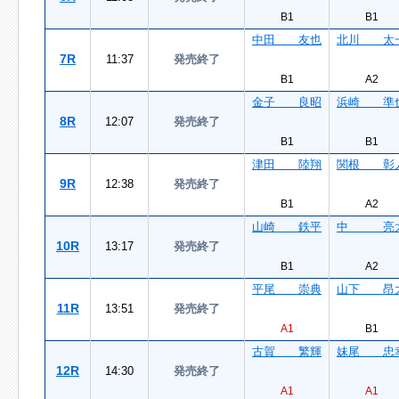
B1
B1
中田 友也
北川 太
7R
11:37
発売終了
B1
A2
金子 良昭
浜崎 準
8R
12:07
発売終了
B1
B1
津田 陸翔
関根 彰
9R
12:38
発売終了
B1
A2
山崎 鉄平
中 亮
10R
13:17
発売終了
B1
A2
平尾 崇典
山下 昂
11R
13:51
発売終了
A1
B1
古賀 繁輝
妹尾 忠
12R
14:30
発売終了
A1
A1