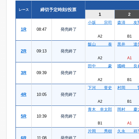
締切予定時刻/投票
レース
1
2
小坂 宗司
森清 友
1R
08:47
発売終了
A2
B1
飯山 泰
黒井 達
2R
09:13
発売終了
A2
A1
田中 豪
國崎 良
3R
09:39
発売終了
A2
B1
下河 誉史
村岡 
4R
10:05
発売終了
A2
B1
青木 幸太郎
岡村 慶
5R
10:39
発売終了
B1
A1
片岡 秀樹
久永 祥
6R
11:08
発売終了