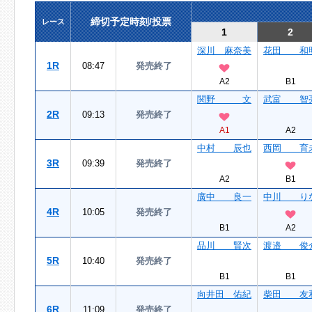
締切予定時刻/投票
レース
1
2
深川 麻奈美
花田 和
1R
08:47
発売終了
A2
B1
関野 文
武富 智
2R
09:13
発売終了
A1
A2
中村 辰也
西岡 育
3R
09:39
発売終了
A2
B1
廣中 良一
中川 り
4R
10:05
発売終了
B1
A2
品川 賢次
渡邉 俊
5R
10:40
発売終了
B1
B1
向井田 佑紀
柴田 友
6R
11:09
発売終了