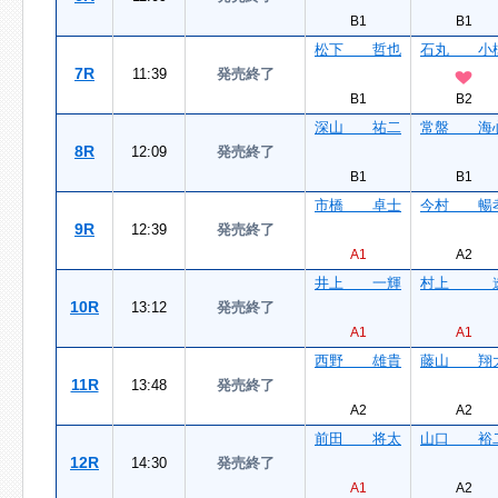
B1
B1
松下 哲也
石丸 小
7R
11:39
発売終了
B1
B2
深山 祐二
常盤 海
8R
12:09
発売終了
B1
B1
市橋 卓士
今村 暢
9R
12:39
発売終了
A1
A2
井上 一輝
村上 
10R
13:12
発売終了
A1
A1
西野 雄貴
藤山 翔
11R
13:48
発売終了
A2
A2
前田 将太
山口 裕
12R
14:30
発売終了
A1
A2