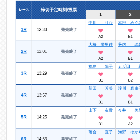
締切予定時刻/投票
レース
1
2
中川 りな
本部 めぐ
1R
12:33
発売終了
A2
B1
大橋 栄里佳
薮内 瑞
2R
13:01
発売終了
A2
B1
福島 陽子
五反田 
3R
13:29
発売終了
B1
B2
新田 芳美
滝川 真由
4R
13:57
発売終了
B1
B1
山下 友貴
今井 美
5R
14:25
発売終了
B1
A2
落合 直子
海野 ゆか
6R
14:53
発売終了