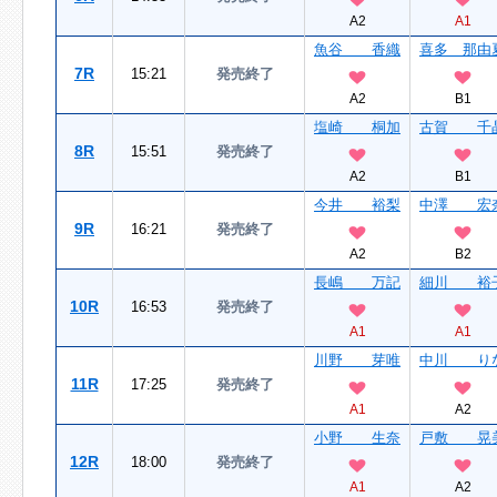
A2
A1
魚谷 香織
喜多 那由
7R
15:21
発売終了
A2
B1
塩崎 桐加
古賀 千
8R
15:51
発売終了
A2
B1
今井 裕梨
中澤 宏
9R
16:21
発売終了
A2
B2
長嶋 万記
細川 裕
10R
16:53
発売終了
A1
A1
川野 芽唯
中川 り
11R
17:25
発売終了
A1
A2
小野 生奈
戸敷 晃
12R
18:00
発売終了
A1
A2