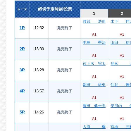
締切予定時刻/投票
レース
1
2
渡辺 浩司
木下 翔
1R
12:32
発売終了
A1
A1
中島 秀治
山田 祐
2R
13:00
発売終了
A1
A1
佐々木 完太
池永 
3R
13:28
発売終了
A1
A1
新田 雄史
仲谷 颯
4R
13:57
発売終了
A1
A1
豊田 健士郎
安河内 
5R
14:26
発売終了
A1
A1
入海 馨
宮地 元