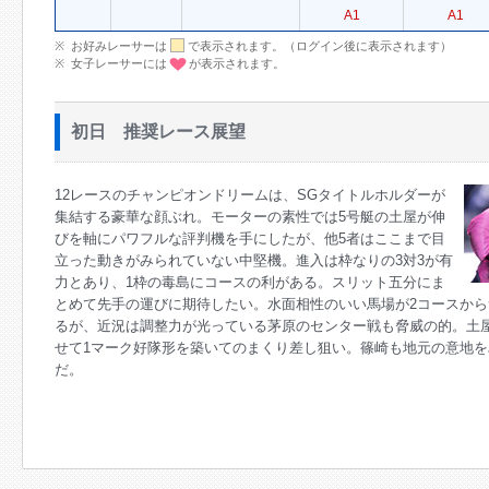
A1
A1
お好みレーサーは
で表示されます。（ログイン後に表示されます）
女子レーサーには
が表示されます。
初日 推奨レース展望
12レースのチャンピオンドリームは、SGタイトルホルダーが
集結する豪華な顔ぶれ。モーターの素性では5号艇の土屋が伸
びを軸にパワフルな評判機を手にしたが、他5者はここまで目
立った動きがみられていない中堅機。進入は枠なりの3対3が有
力とあり、1枠の毒島にコースの利がある。スリット五分にま
とめて先手の運びに期待したい。水面相性のいい馬場が2コースか
るが、近況は調整力が光っている茅原のセンター戦も脅威の的。土
せて1マーク好隊形を築いてのまくり差し狙い。篠崎も地元の意地
だ。