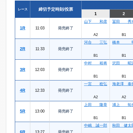
締切予定時刻/投票
レース
1
2
山下 和彦
冨田 秀
1R
11:03
発売終了
A2
B1
河合 三弘
橋本 
2R
11:33
発売終了
B1
B1
中村 裕将
沢田 昭
3R
12:03
発売終了
B1
B1
一宮 稔弘
海老澤 泰
4R
12:33
発売終了
A2
A2
上田 隆章
浦上 拓
5R
13:00
発売終了
B1
B1
中嶋 誠一郎
秋田 健太
6R
13:27
発売終了