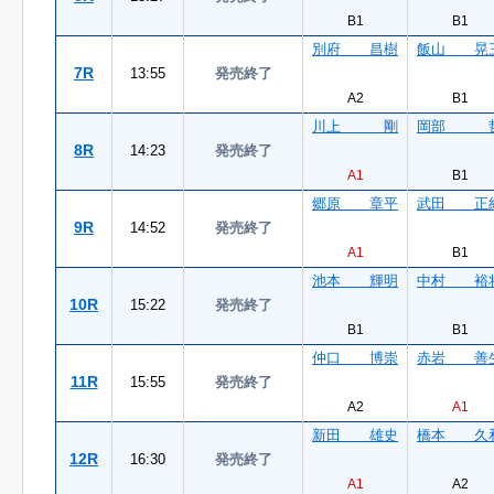
B1
B1
別府 昌樹
飯山 晃
7R
13:55
発売終了
A2
B1
川上 剛
岡部 
8R
14:23
発売終了
A1
B1
郷原 章平
武田 正
9R
14:52
発売終了
A1
B1
池本 輝明
中村 裕
10R
15:22
発売終了
B1
B1
仲口 博崇
赤岩 善
11R
15:55
発売終了
A2
A1
新田 雄史
橋本 久
12R
16:30
発売終了
A1
A2