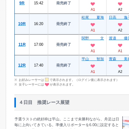
9R
15:42
発売終了
A1
A2
松尾 夏海
日高 逸
10R
16:20
発売終了
A1
A2
関野 文
渡邉 優
11R
17:00
発売終了
A1
A1
平山 智加
實森 美
12R
17:40
発売終了
A1
A2
お好みレーサーは
で表示されます。（ログイン後に表示されます）
女子レーサーには
が表示されます。
４日目 推奨レース展望
予選ラストの絶好枠は平山。ここまで未勝利ながら、舟足は日
毎に上向いてきている。準優入りボーターを6.00に設定すると