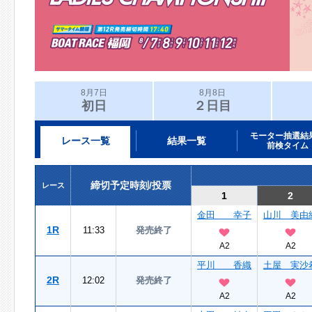
8月7日
8月8日
初日
２日目
モーター抽選結
レース一覧
結果一覧
前検タイム
締切予定時刻/投票
レース
1
2
金田 幸子
山川 美由
1R
11:33
発売終了
A2
A2
平川 香織
土屋 実沙
2R
12:02
発売終了
A2
A2