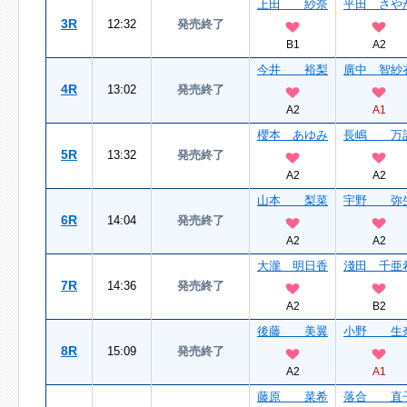
上田 紗奈
平田 さや
3R
12:32
発売終了
B1
A2
今井 裕梨
廣中 智紗
4R
13:02
発売終了
A2
A1
櫻本 あゆみ
長嶋 万
5R
13:32
発売終了
A2
A2
山本 梨菜
宇野 弥
6R
14:04
発売終了
A2
A2
大瀧 明日香
淺田 千亜
7R
14:36
発売終了
A2
B2
後藤 美翼
小野 生
8R
15:09
発売終了
A2
A1
藤原 菜希
落合 直