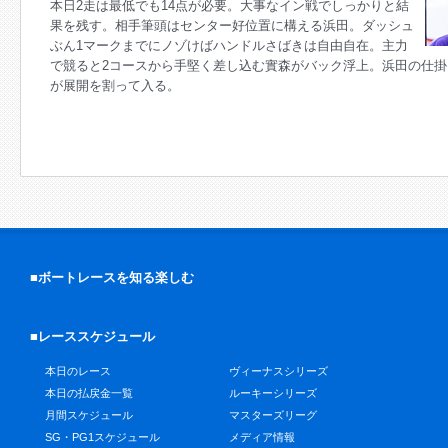
本日2走は最低でも14点が必要。大事なイン戦でしっかりと結
果を残す。相手筆頭はセンター好位置に構える浜田。ダッシュ
ぶん1マークまでにノゾけばハンドルさばきは自由自在。主力
で競ると2コースから手堅く差し込む實森がバック浮上。浜田の仕
が展開を割って入る。
■ボートレースを知る楽しむ
■レーススケジュール
本日のレース
ヴィーナスシリーズ
本日の払戻金一覧
ルーキーシリーズ
月間スケジュール
マスターズリーグ
SG・PG1スケジュール
メディア情報