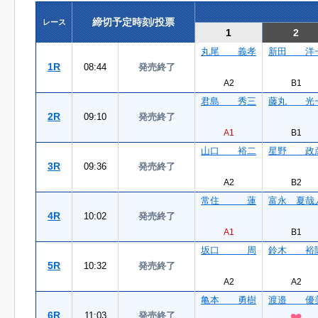
締切予定時刻/投票
レース
1
2
丸尾 義孝
新田 洋
1R
08:44
発売終了
A2
B1
君島 秀三
藤丸 光
2R
09:10
発売終了
A1
B1
山口 裕二
星野 政
3R
09:36
発売終了
A2
B2
常住 蓮
富永 夏哉
4R
10:02
発売終了
A1
B1
坂口 周
鈴木 裕
5R
10:32
発売終了
A2
A2
亀本 勇樹
渡邉 優
6R
11:03
発売終了