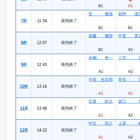
B1
A1
笠 雅雄
長野 道
7R
11:34
発売終了
B1
B1
加藤 優弥
中里 英
8R
12:07
発売終了
B1
A2
永嶋 裕一
三宅 
9R
12:43
発売終了
A2
A2
今垣 光太郎
常住 
10R
13:16
発売終了
A1
A1
石渡 鉄兵
坂口 
11R
13:48
発売終了
A1
A2
中辻 崇人
上原 
12R
14:22
発売終了
A1
A2