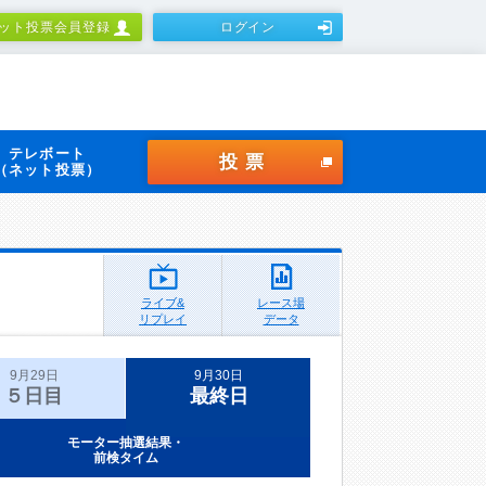
ット投票会員登録
ログイン
テレボート
投票
（ネット投票）
ライブ&
レース場
リプレイ
データ
9月29日
9月30日
５日目
最終日
モーター抽選結果・
前検タイム