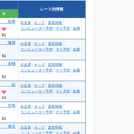
レース別情報
6
廣 咲季
出走表
オッズ
直前情報
コンピューター予想
マイ予想
結果
B1
色 颯輝
出走表
オッズ
直前情報
コンピューター予想
マイ予想
結果
B1
畑 友輔
出走表
オッズ
直前情報
コンピューター予想
マイ予想
結果
B1
田 結
出走表
オッズ
直前情報
コンピューター予想
マイ予想
結果
A2
辺 空依
出走表
オッズ
直前情報
コンピューター予想
マイ予想
結果
B1
岩 善生
出走表
オッズ
直前情報
コンピューター予想
マイ予想
結果