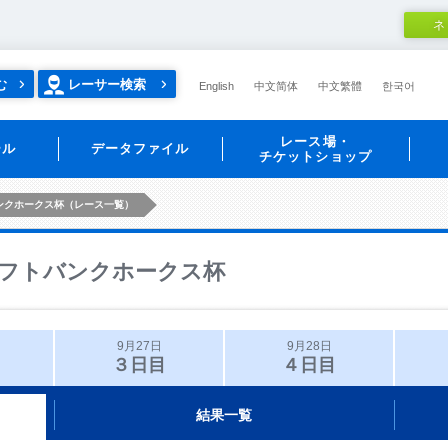
ネ
む
レーサー検索
English
中文简体
中文繁體
한국어
レース場・
ール
データファイル
チケットショップ
ンクホークス杯（レース一覧）
フトバンクホークス杯
9月27日
9月28日
３日目
４日目
結果一覧