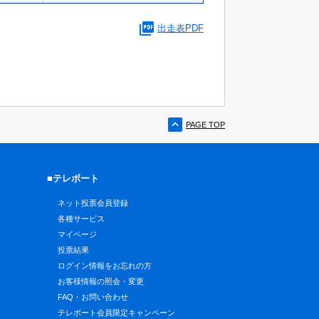
出走表PDF
PAGE TOP
■テレボート
ネット投票会員登録
各種サービス
マイページ
投票結果
ログイン情報をお忘れの方
お客様情報の照会・変更
FAQ・お問い合わせ
テレボート会員限定キャンペーン