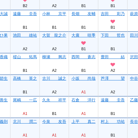
B2
A2
B1
B1
大誠
遠藤 圭吾
小林 京平
長畑 友輔
吉田 彩乃
萩
B1
B1
B1
B1
ひ果
池田 雄祐
大賀 龍之介
大廣 咲季
下田 哲也
田
A2
A2
B1
B1
香織
樅山 拓馬
柳瀬 興志
西岡 蒼志
豊田 結
沢
B1
A2
B1
A2
碧生
高橋 英之
古川 誠之
小坂 尚哉
芦澤 望
中
B1
A2
A1
A2
善生
尾嶋 一広
久永 祥平
石倉 洋行
遠藤 圭吾
乙
A1
B1
A1
B1
義則
北川 潤二
今泉 友吾
上平 真二
村上 功祐
長
A1
A1
A1
B1