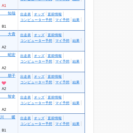
A1
原 知哉
出走表
オッズ
直前情報
コンピューター予想
マイ予想
結果
B1
川 大貴
出走表
オッズ
直前情報
コンピューター予想
マイ予想
結果
A2
田 昭宏
出走表
オッズ
直前情報
コンピューター予想
マイ予想
結果
A2
谷 朋子
出走表
オッズ
直前情報
コンピューター予想
マイ予想
結果
A2
藤 智史
出走表
オッズ
直前情報
コンピューター予想
マイ予想
結果
A2
谷川 暖
出走表
オッズ
直前情報
コンピューター予想
マイ予想
結果
B1