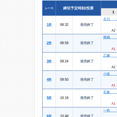
締切予定時刻/投票
レース
1
古川 
1R
08:32
発売終了
A2
尾嶋 
2R
08:58
発売終了
A1
乙藤 
3R
09:24
発売終了
A2
小坂 
4R
09:50
発売終了
A1
石倉 
5R
10:18
発売終了
A1
一色 
6R
10:48
発売終了