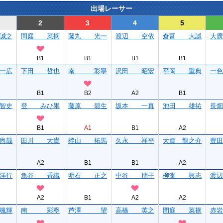
出場レーサー
2
3
4
5
誠之
間庭 菜摘
藤丸 光一
渡辺 空依
倉富 大誠
大
B1
B1
B1
B1
一広
下田 哲也
南 彩寧
沢田 昭宏
平岡 重典
一
B1
B2
A2
B1
智史
登 みひ果
藤原 碧生
坂本 一真
池田 雄祐
長
B1
A1
B1
A2
尚哉
田川 大貴
樅山 拓馬
久永 祥平
大賀 龍之介
豊
A2
B1
B1
A2
洋行
魚谷 香織
明石 正之
中谷 朋子
柳瀬 興志
渡
A2
B1
A2
A2
颯輝
南 彩寧
芦澤 望
高橋 英之
間庭 菜摘
赤