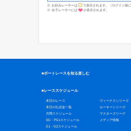
お好みレーサーは
で表示されます。（ログイン後
女子レーサーには
が表示されます。
■ボートレースを知る楽しむ
■レーススケジュール
本日のレース
ヴィーナスシリーズ
本日の払戻金一覧
ルーキーシリーズ
月間スケジュール
マスターズリーグ
SG・PG1スケジュール
メディア情報
G1・G2スケジュール