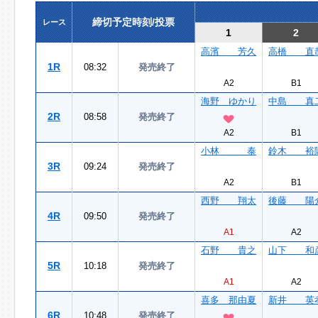
締切予定時刻/投票
レース
1
2
高濱 芳久
高橋 直
1R
08:32
発売終了
A2
B1
海野 ゆかり
中島 真
2R
08:58
発売終了
A2
B1
小林 泰
鈴木 裕
3R
09:24
発売終了
A2
B1
西野 翔太
後藤 陽
4R
09:50
発売終了
A1
A2
石野 貴之
山下 和
5R
10:18
発売終了
A1
A2
喜多 那由夏
新井 英
6R
10:48
発売終了