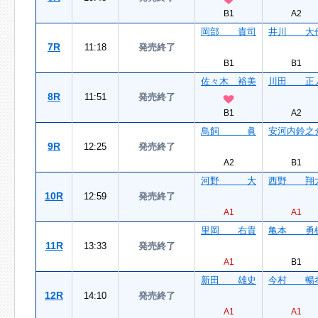
B1
A2
岡部 貴司
井川 大
7R
11:18
発売終了
B1
B1
佐々木 裕美
川田 正
8R
11:51
発売終了
B1
A2
鳥飼 眞
安河内鈴之
9R
12:25
発売終了
A2
B1
河野 大
西野 翔
10R
12:59
発売終了
A1
A1
里岡 右貴
亀本 勇
11R
13:33
発売終了
A1
B1
新田 雄史
今村 暢
12R
14:10
発売終了
A1
A1