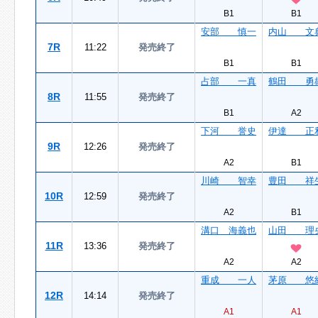
B1
B1
安部 慎一
内山 文
7R
11:22
発売終了
B1
B1
占部 一真
鶴田 勇
8R
11:55
発売終了
B1
A2
下河 誉史
伊達 正
9R
12:26
発売終了
A2
B1
川崎 智幸
豊田 祥
10R
12:59
発売終了
A2
B1
溝口 海義也
山田 理
11R
13:36
発売終了
A2
A2
重成 一人
茅原 悠
12R
14:14
発売終了
A1
A1