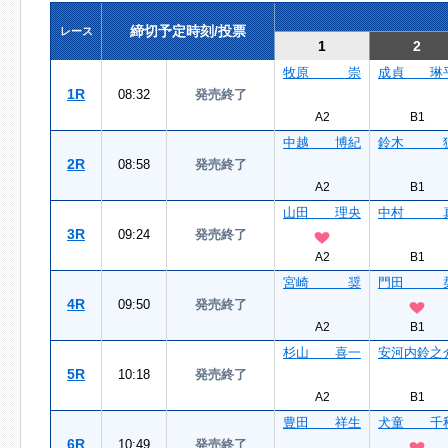
締切予定時刻/投票
レース
1
2
牧原 崇
成貞 琳
1R
08:32
発売終了
A2
B1
中越 博紀
鈴木 
2R
08:58
発売終了
A2
B1
山田 理央
中村 
3R
09:24
発売終了
A2
B1
宮崎 奨
門田 
4R
09:50
発売終了
A2
B1
杉山 喜一
安河内鈴之
5R
10:18
発売終了
A2
B1
豊田 祥生
犬童 千
6R
10:49
発売終了