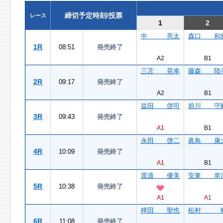
締切予定時刻/投票
レース
1
2
中 亮太
森口 和
1R
08:51
発売終了
A2
B1
三苫 晃幸
藤森 陸
2R
09:17
発売終了
A2
B1
益田 啓司
前川 守
3R
09:43
発売終了
A1
B1
永田 啓二
眞鳥 康
4R
10:09
発売終了
A1
B1
渡邉 優美
安東 幸
5R
10:38
発売終了
A1
A1
稗田 聖也
松村 
6R
11:08
発売終了