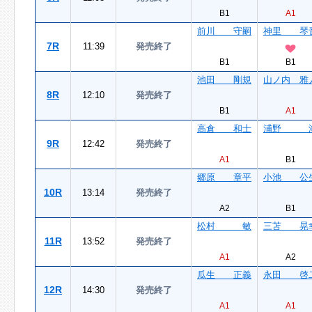
B1
A1
前川 守嗣
神里 琴
7R
11:39
発売終了
B1
B1
池田 剛規
山ノ内 雅
8R
12:10
発売終了
B1
A1
高倉 和士
浦野 
9R
12:42
発売終了
A1
B1
郷原 章平
小池 公
10R
13:14
発売終了
A2
B1
松村 敏
三苫 晃
11R
13:52
発売終了
A1
A2
瓜生 正義
永田 啓
12R
14:30
発売終了
A1
A1