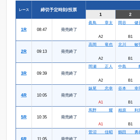
締切予定時刻/投票
レース
1
2
眞鳥 章太
岡谷 健
1R
08:47
発売終了
A2
B1
高岡 竜也
北川 敏
2R
09:13
発売終了
A2
B1
岡瀬 正人
中島 
3R
09:39
発売終了
A2
B1
妹尾 忠幸
谷本 幸
4R
10:05
発売終了
A1
B1
馬野 耀
相原 利
5R
10:35
発売終了
A1
B1
菅沼 佳昭
鶴田 勇
6R
11:05
発売終了