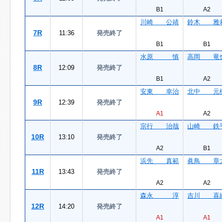
B1
A2
川崎 公靖
鈴木 雅
7R
11:36
発売終了
B1
B1
水原 慎
高岡 竜
8R
12:09
発売終了
B1
A2
安東 幸治
北中 元
9R
12:39
発売終了
A1
A2
宗行 治哉
山崎 鉄
10R
13:10
発売終了
A2
B1
浜先 真範
眞鳥 章
11R
13:43
発売終了
A2
A2
森永 淳
吉川 喜
12R
14:20
発売終了
A1
A1