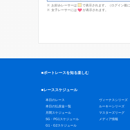
お好みレーサーは
で表示されます。（ログイン後
女子レーサーには
が表示されます。
■ボートレースを知る楽しむ
■レーススケジュール
本日のレース
ヴィーナスシリーズ
本日の払戻金一覧
ルーキーシリーズ
月間スケジュール
マスターズリーグ
SG・PG1スケジュール
メディア情報
G1・G2スケジュール