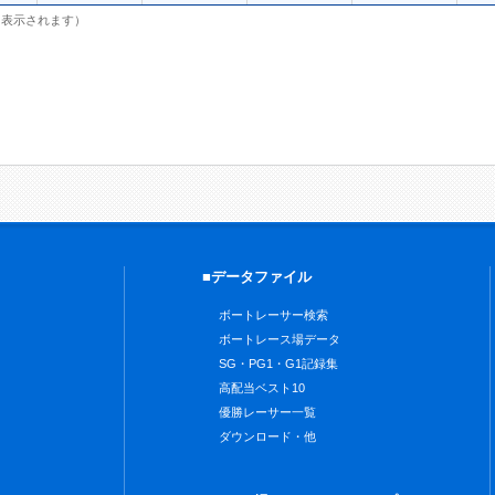
に表示されます）
■データファイル
ボートレーサー検索
ボートレース場データ
SG・PG1・G1記録集
高配当ベスト10
優勝レーサー一覧
ダウンロード・他