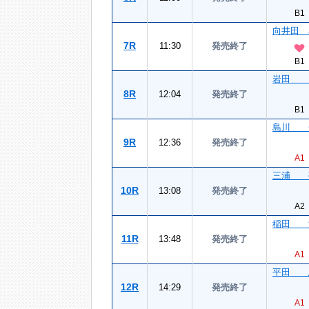
B1
向井田 
7R
11:30
発売終了
B1
岩田
8R
12:04
発売終了
B1
島川 
9R
12:36
発売終了
A1
三浦 
10R
13:08
発売終了
A2
稲田 
11R
13:48
発売終了
A1
平田 
12R
14:29
発売終了
A1