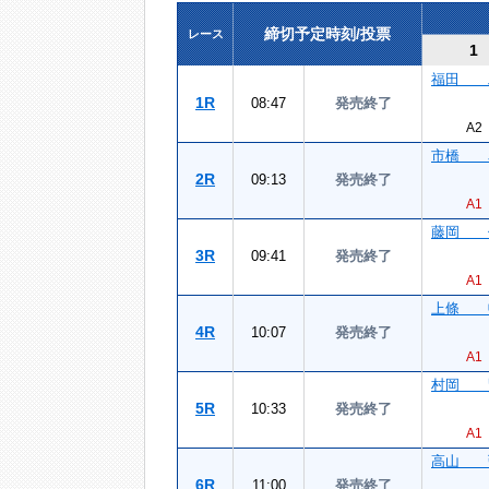
締切予定時刻/投票
レース
1
福田 
1R
08:47
発売終了
A2
市橋 
2R
09:13
発売終了
A1
藤岡 
3R
09:41
発売終了
A1
上條 
4R
10:07
発売終了
A1
村岡 
5R
10:33
発売終了
A1
高山 
6R
11:00
発売終了