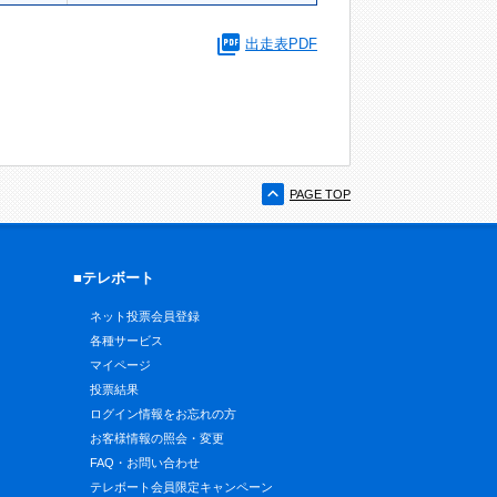
出走表PDF
PAGE TOP
■テレボート
ネット投票会員登録
各種サービス
マイページ
投票結果
ログイン情報をお忘れの方
お客様情報の照会・変更
FAQ・お問い合わせ
テレボート会員限定キャンペーン