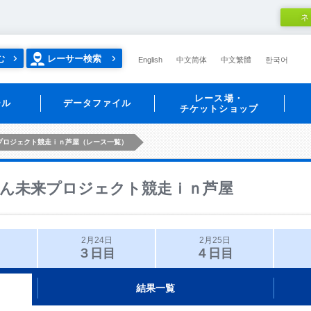
ネ
む
レーサー検索
English
中文简体
中文繁體
한국어
レース場・
ール
データファイル
チケットショップ
プロジェクト競走ｉｎ芦屋（レース一覧）
ん未来プロジェクト競走ｉｎ芦屋
2月24日
2月25日
３日目
４日目
結果一覧