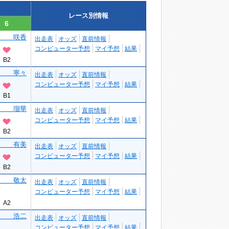
レース別情報
6
松 咲香
出走表
オッズ
直前情報
コンピューター予想
マイ予想
結果
B2
村 寧々
出走表
オッズ
直前情報
コンピューター予想
マイ予想
結果
B1
曽 瑠華
出走表
オッズ
直前情報
コンピューター予想
マイ予想
結果
B2
石 有美
出走表
オッズ
直前情報
コンピューター予想
マイ予想
結果
B2
浦 敬太
出走表
オッズ
直前情報
コンピューター予想
マイ予想
結果
A2
田 浩二
出走表
オッズ
直前情報
コンピューター予想
マイ予想
結果