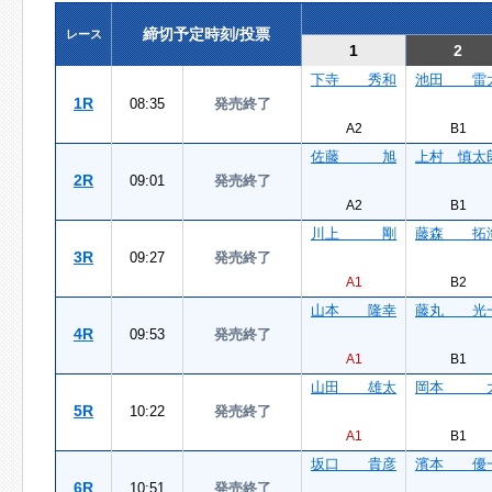
締切予定時刻/投票
レース
1
2
下寺 秀和
池田 雷
1R
08:35
発売終了
A2
B1
佐藤 旭
上村 慎太
2R
09:01
発売終了
A2
B1
川上 剛
藤森 拓
3R
09:27
発売終了
A1
B2
山本 隆幸
藤丸 光
4R
09:53
発売終了
A1
B1
山田 雄太
岡本 
5R
10:22
発売終了
A1
B1
坂口 貴彦
濱本 優
6R
10:51
発売終了