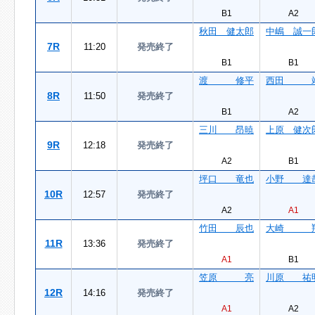
B1
A2
秋田 健太郎
中嶋 誠一
7R
11:20
発売終了
B1
B1
渡 修平
西田 
8R
11:50
発売終了
B1
A2
三川 昂暁
上原 健次
9R
12:18
発売終了
A2
B1
坪口 竜也
小野 達
10R
12:57
発売終了
A2
A1
竹田 辰也
大崎 
11R
13:36
発売終了
A1
B1
笠原 亮
川原 祐
12R
14:16
発売終了
A1
A2