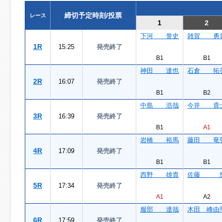
締切予定時刻/投票
レース
1
2
下河 誉史
雑賀 勇
1R
15:25
発売終了
B1
B1
神田 達也
石倉 拓
2R
16:07
発売終了
B1
B2
中島 浩哉
今井 貴
3R
16:39
発売終了
B1
A1
岩橋 裕馬
藤田 竜
4R
17:09
発売終了
B1
B1
西野 雄貴
佐藤 
5R
17:34
発売終了
A1
A2
服部 達哉
木田 峰由
6R
17:59
発売終了