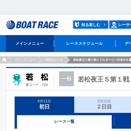
知る楽しむ
レーサ
メインメニュー
レーススケジュール
デ
HOME
メインメニュー
本日のレース
若松夜王Ｓ第１戦ミドルダービー日本ＭＢ
若松夜王Ｓ第１戦
6月11日
6月12日
初日
２日目
レース一覧