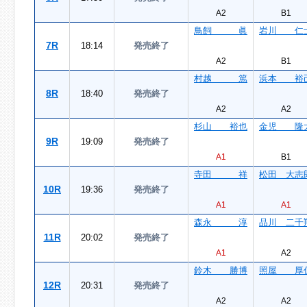
A2
B1
鳥飼 眞
岩川 仁
7R
18:14
発売終了
A2
B1
村越 篤
浜本 裕
8R
18:40
発売終了
A2
A2
杉山 裕也
金児 隆
9R
19:09
発売終了
A1
B1
寺田 祥
松田 大志
10R
19:36
発売終了
A1
A1
森永 淳
品川 二千
11R
20:02
発売終了
A1
A2
鈴木 勝博
照屋 厚
12R
20:31
発売終了
A2
A2