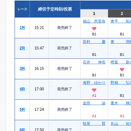
締切予定時刻/投票
レース
1
2
福山 恵里奈
奥平 拓
1R
15:21
発売終了
B1
B1
田村 慶
東 潤
2R
15:47
発売終了
B1
B1
石井 伸長
樫葉 新
3R
16:15
発売終了
B1
B1
海野 ゆかり
野相 弘
4R
17:00
発売終了
A1
B1
金田 諭
重木 輝
5R
17:24
発売終了
A1
A1
枝尾 賢
丸山 祐
6R
17:50
発売終了