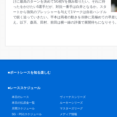
けに最高のターンを決めてSG初Vを掴み取りたい。それに待
ったをかけたい5選手だが、対抗一番手は白井となるか。スタ
ートから強気のプレッシャーを与えて1マークは自在ハンドル
で鋭く迫っていきたい。平本は両者の動きを冷静に見極めての早差
え。以下、森高、田村、前田は横一線の評価で展開待ちになりそう
■ボートレースを知る楽しむ
■レーススケジュール
本日のレース
ヴィーナスシリーズ
本日の払戻金一覧
ルーキーシリーズ
月間スケジュール
マスターズリーグ
SG・PG1スケジュール
メディア情報