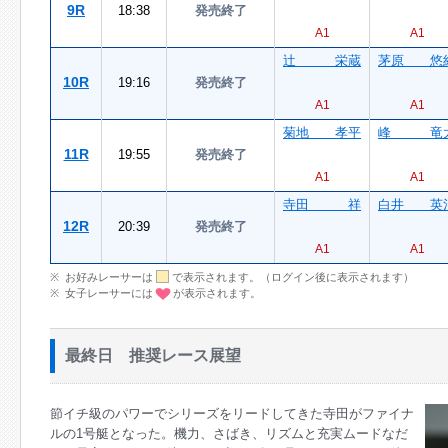
9R
18:38
発売終了
A1
A1
辻 栄蔵
茅原 悠
10R
19:16
発売終了
A1
A1
菊地 孝平
峰 竜
11R
19:55
発売終了
A1
A1
寺田 祥
白井 英
12R
20:39
発売終了
A1
A1
お好みレーサーは
で表示されます。（ログイン後に表示されます）
女子レーサーには
が表示されます。
最終日 推奨レース展望
節イチ級のパワーでシリーズをリードしてきた寺田がファイナ
ルの1号艇となった。機力、さばき、リズムと充実ムードなだ