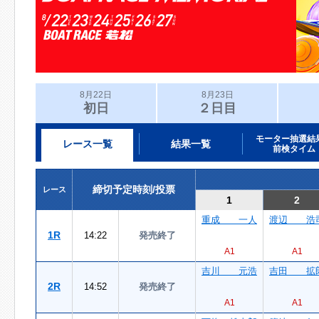
8月22日
8月23日
初日
２日目
モーター抽選結
レース一覧
結果一覧
前検タイム
締切予定時刻/投票
レース
1
2
重成 一人
渡辺 浩
1R
14:22
発売終了
A1
A1
吉川 元浩
吉田 拡
2R
14:52
発売終了
A1
A1