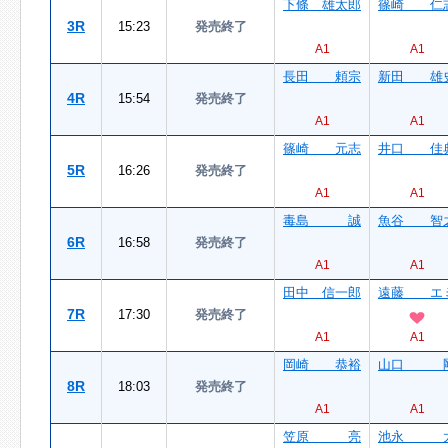
下條 雄太郎
篠崎 仁
3R
15:23
発売終了
A1
A1
長田 頼宗
新田 雄
4R
15:54
発売終了
A1
A1
篠崎 元志
井口 佳
5R
16:26
発売終了
A1
A1
毒島 誠
魚谷 智
6R
16:58
発売終了
A1
A1
田中 信一郎
遠藤 エ
7R
17:30
発売終了
A1
A1
岡崎 恭裕
山口 
8R
18:03
発売終了
A1
A1
笠原 亮
池永 