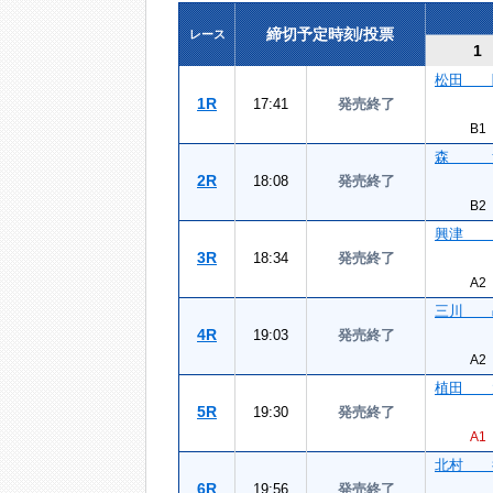
締切予定時刻/投票
レース
1
松田 
1R
17:41
発売終了
B1
森 
2R
18:08
発売終了
B2
興津
3R
18:34
発売終了
A2
三川 
4R
19:03
発売終了
A2
植田 
5R
19:30
発売終了
A1
北村 
6R
19:56
発売終了