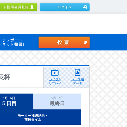
ット投票会員登録
ログイン
テレボート
投票
（ネット投票）
長杯
ライブ&
レース場
リプレイ
データ
6月16日
6月17日
５日目
最終日
モーター抽選結果・
前検タイム