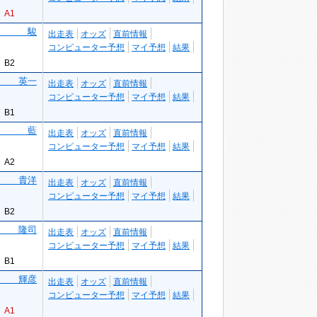
A1
岡 駿
出走表
オッズ
直前情報
コンピューター予想
マイ予想
結果
B2
本 英一
出走表
オッズ
直前情報
コンピューター予想
マイ予想
結果
B1
津 藍
出走表
オッズ
直前情報
コンピューター予想
マイ予想
結果
A2
 貴洋
出走表
オッズ
直前情報
コンピューター予想
マイ予想
結果
B2
田 隆司
出走表
オッズ
直前情報
コンピューター予想
マイ予想
結果
B1
木 輝彦
出走表
オッズ
直前情報
コンピューター予想
マイ予想
結果
A1