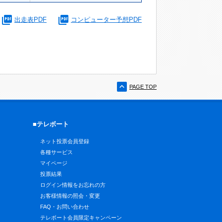
出走表PDF
コンピューター予想PDF
PAGE TOP
■テレボート
ネット投票会員登録
各種サービス
マイページ
投票結果
ログイン情報をお忘れの方
お客様情報の照会・変更
FAQ・お問い合わせ
テレボート会員限定キャンペーン