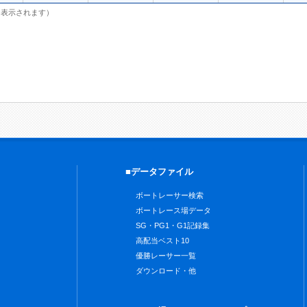
に表示されます）
■データファイル
ボートレーサー検索
ボートレース場データ
SG・PG1・G1記録集
高配当ベスト10
優勝レーサー一覧
ダウンロード・他