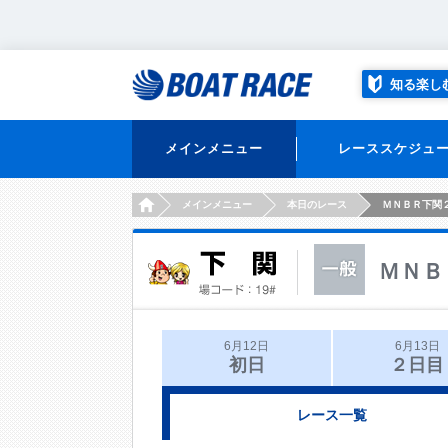
知る楽し
メインメニュー
レーススケジュ
HOME
メインメニュー
本日のレース
ＭＮＢＲ下関
ＭＮＢ
6月12日
6月13日
初日
２日目
レース一覧