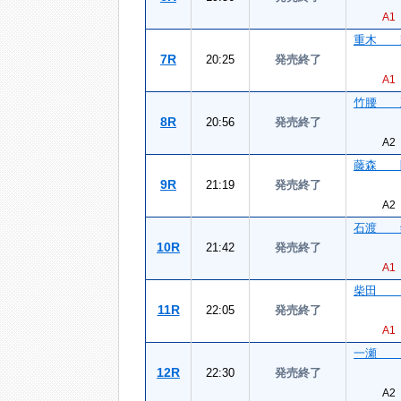
A1
重木 
7R
20:25
発売終了
A1
竹腰 
8R
20:56
発売終了
A2
藤森 
9R
21:19
発売終了
A2
石渡 
10R
21:42
発売終了
A1
柴田
11R
22:05
発売終了
A1
一瀬
12R
22:30
発売終了
A2