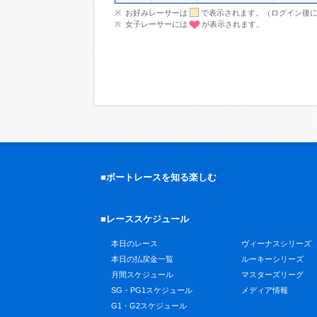
お好みレーサーは
で表示されます。（ログイン後
女子レーサーには
が表示されます。
■ボートレースを知る楽しむ
■レーススケジュール
本日のレース
ヴィーナスシリーズ
本日の払戻金一覧
ルーキーシリーズ
月間スケジュール
マスターズリーグ
SG・PG1スケジュール
メディア情報
G1・G2スケジュール