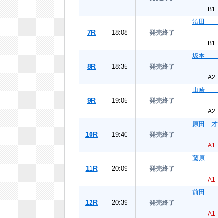
B1
沼田 
7R
18:08
発売終了
B1
坂本 
8R
18:35
発売終了
A2
山崎
9R
19:05
発売終了
A2
原田 才
10R
19:40
発売終了
A1
藤原 
11R
20:09
発売終了
A1
前田
12R
20:39
発売終了
A1