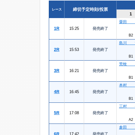
締切予定時刻/投票
レース
1
粟田
1R
15:25
発売終了
B2
島川 
2R
15:53
発売終了
B1
荒牧 
3R
16:21
発売終了
B1
本村
4R
16:45
発売終了
B1
三村 
5R
17:08
発売終了
A2
倉田 
6R
17:42
発売終了