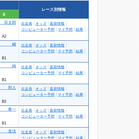
レース別情報
6
 宗太郎
出走表
オッズ
直前情報
コンピューター予想
マイ予想
結果
A2
原 崚
出走表
オッズ
直前情報
コンピューター予想
マイ予想
結果
B1
江 純
出走表
オッズ
直前情報
コンピューター予想
マイ予想
結果
B1
辺 郭人
出走表
オッズ
直前情報
コンピューター予想
マイ予想
結果
B2
野 希一
出走表
オッズ
直前情報
コンピューター予想
マイ予想
結果
B1
井 友汰
出走表
オッズ
直前情報
コンピューター予想
マイ予想
結果