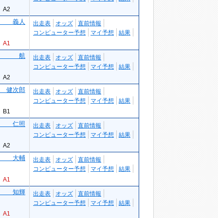
A2
林 義人
出走表
オッズ
直前情報
コンピューター予想
マイ予想
結果
A1
藤 航
出走表
オッズ
直前情報
コンピューター予想
マイ予想
結果
A2
 健次郎
出走表
オッズ
直前情報
コンピューター予想
マイ予想
結果
B1
野 仁照
出走表
オッズ
直前情報
コンピューター予想
マイ予想
結果
A2
道 大輔
出走表
オッズ
直前情報
コンピューター予想
マイ予想
結果
A1
長 知輝
出走表
オッズ
直前情報
コンピューター予想
マイ予想
結果
A1