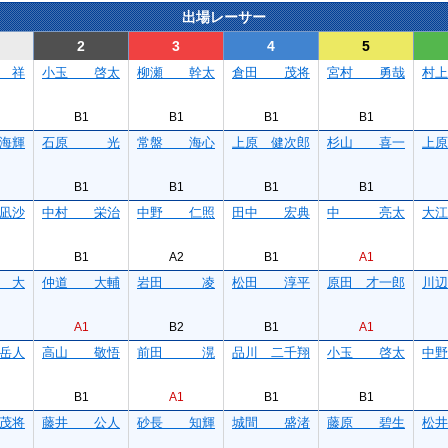
出場レーサー
2
3
4
5
 祥
小玉 啓太
柳瀬 幹太
倉田 茂将
宮村 勇哉
村上
B1
B1
B1
B1
海輝
石原 光
常盤 海心
上原 健次郎
杉山 喜一
上
B1
B1
B1
B1
凪沙
中村 栄治
中野 仁照
田中 宏典
中 亮太
大
B1
A2
B1
A1
 大
仲道 大輔
岩田 凌
松田 淳平
原田 才一郎
川
A1
B2
B1
A1
岳人
高山 敬悟
前田 滉
品川 二千翔
小玉 啓太
中
B1
A1
B1
B1
茂将
藤井 公人
砂長 知輝
城間 盛渚
藤原 碧生
松