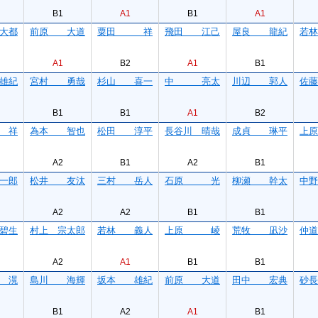
B1
A1
B1
A1
大都
前原 大道
粟田 祥
飛田 江己
屋良 龍紀
若
A1
B2
A1
B1
雄紀
宮村 勇哉
杉山 喜一
中 亮太
川辺 郭人
佐
B1
B1
A1
B2
 祥
為本 智也
松田 淳平
長谷川 晴哉
成貞 琳平
上原
A2
B1
A2
B1
一郎
松井 友汰
三村 岳人
石原 光
柳瀬 幹太
中
A2
A2
B1
B1
碧生
村上 宗太郎
若林 義人
上原 崚
荒牧 凪沙
仲
A2
A1
B1
B1
 滉
島川 海輝
坂本 雄紀
前原 大道
田中 宏典
砂
B1
A2
A1
B1