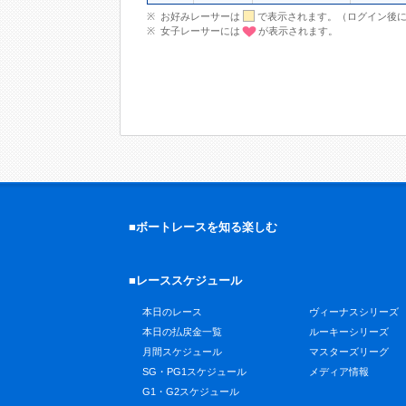
お好みレーサーは
で表示されます。（ログイン後
女子レーサーには
が表示されます。
■ボートレースを知る楽しむ
■レーススケジュール
本日のレース
ヴィーナスシリーズ
本日の払戻金一覧
ルーキーシリーズ
月間スケジュール
マスターズリーグ
SG・PG1スケジュール
メディア情報
G1・G2スケジュール