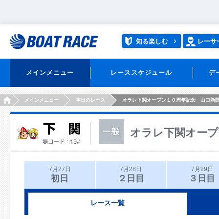
知る楽しむ
レーサ
メインメニュー
レーススケジュール
デ
HOME
メインメニュー
本日のレース
オラレ下関オープン１０周年記念 山口新
オラレ下関オープ
7月27日
7月28日
7月29日
初日
２日目
３日目
レース一覧