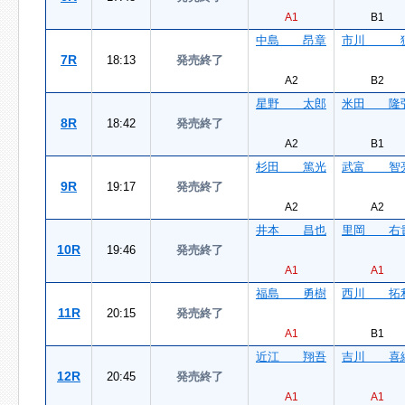
A1
B1
中島 昂章
市川 
7R
18:13
発売終了
A2
B2
星野 太郎
米田 隆
8R
18:42
発売終了
A2
B1
杉田 篤光
武富 智
9R
19:17
発売終了
A2
A2
井本 昌也
里岡 右
10R
19:46
発売終了
A1
A1
福島 勇樹
西川 拓
11R
20:15
発売終了
A1
B1
近江 翔吾
吉川 喜
12R
20:45
発売終了
A1
A1