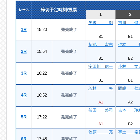
締切予定時刻/投票
レース
1
2
矢後 剛
市川 健
1R
15:20
発売終了
B1
B1
菊池 宏志
仲本 
2R
15:54
発売終了
B1
B2
宇田川 信一
小林 文
3R
16:22
発売終了
B1
B1
若林 将
間嶋 仁
4R
16:52
発売終了
A1
A2
益田 啓司
吉本 玲
5R
17:22
発売終了
A1
B2
笠原 亮
宇土 泰
6R
17:48
発売終了