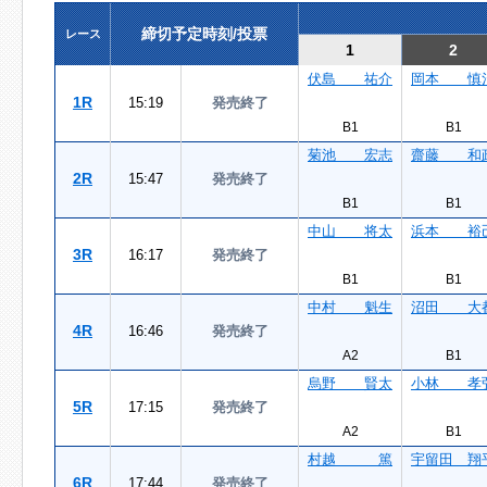
締切予定時刻/投票
レース
1
2
伏島 祐介
岡本 慎
1R
15:19
発売終了
B1
B1
菊池 宏志
齋藤 和
2R
15:47
発売終了
B1
B1
中山 将太
浜本 裕
3R
16:17
発売終了
B1
B1
中村 魁生
沼田 大
4R
16:46
発売終了
A2
B1
烏野 賢太
小林 孝
5R
17:15
発売終了
A2
B1
村越 篤
宇留田 翔
6R
17:44
発売終了