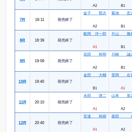
A2
B1
金子 賢志
菊池 宏
7R
18:11
発売終了
A2
B1
船岡 洋一郎
片山 雅
8R
18:39
発売終了
A1
B1
花田 和明
川崎 誠
9R
19:09
発売終了
A2
B1
金田 大輔
里岡 右
10R
19:40
発売終了
B1
A1
永田 啓二
山本 英
11R
20:10
発売終了
A1
A2
安達 裕樹
柴田 
12R
20:40
発売終了
A1
A2