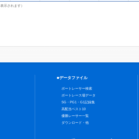
に表示されます）
■データファイル
ボートレーサー検索
ボートレース場データ
SG・PG1・G1記録集
高配当ベスト10
優勝レーサー一覧
ダウンロード・他