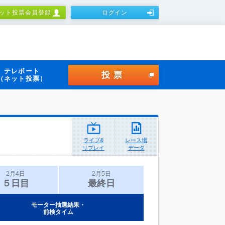
ット投票会員登録
ログイン
テレボート
投票
（ネット投票）
ライブ&
レース場
リプレイ
データ
2月4日
2月5日
５日目
最終日
モーター抽選結果・
前検タイム