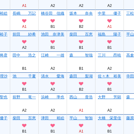
A1
A2
A2
A2
裕絵
長嶋 万記
橋谷田 佳織
坂本 奈央
中里 優子
三
A1
B1
B2
A1
裕子
前田 紗希
池田 奈津美
柴田 百恵
福島 陽子
平
A2
B1
B1
B1
将彦
田中 浩之
江崎 一雄
森 智哉
三川 昂暁
高
B1
A2
B1
A2
理沙
池 千夏
清水 愛海
森田 梨湖
佐々木 裕美
寺
B1
A2
B2
B1
聖也
前野 竜一
浜崎 準也
西山 貴浩
大野 芳顕
森
A2
A2
A1
A2
優子
柴田 百恵
津田 裕絵
平山 智加
大橋 栄里佳
藤
B1
B1
A1
B1