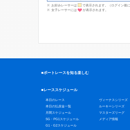
お好みレーサーは
で表示されます。（ログイン後
女子レーサーには
が表示されます。
■ボートレースを知る楽しむ
■レーススケジュール
本日のレース
ヴィーナスシリーズ
本日の払戻金一覧
ルーキーシリーズ
月間スケジュール
マスターズリーグ
SG・PG1スケジュール
メディア情報
G1・G2スケジュール