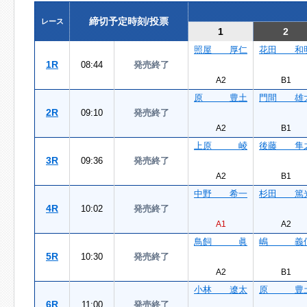
締切予定時刻/投票
レース
1
2
照屋 厚仁
花田 和
1R
08:44
発売終了
A2
B1
原 豊土
門間 雄
2R
09:10
発売終了
A2
B1
上原 崚
後藤 隼
3R
09:36
発売終了
A2
B1
中野 希一
杉田 篤
4R
10:02
発売終了
A1
A2
鳥飼 眞
嶋 義
5R
10:30
発売終了
A2
B1
小林 遼太
原 豊
6R
11:00
発売終了