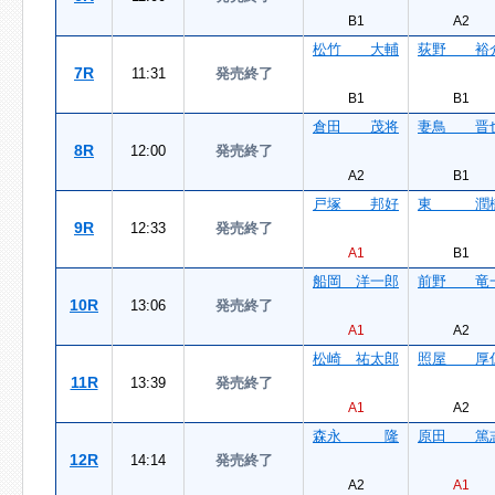
B1
A2
松竹 大輔
荻野 裕
7R
11:31
発売終了
B1
B1
倉田 茂将
妻鳥 晋
8R
12:00
発売終了
A2
B1
戸塚 邦好
東 潤
9R
12:33
発売終了
A1
B1
船岡 洋一郎
前野 竜
10R
13:06
発売終了
A1
A2
松崎 祐太郎
照屋 厚
11R
13:39
発売終了
A1
A2
森永 隆
原田 篤
12R
14:14
発売終了
A2
A1