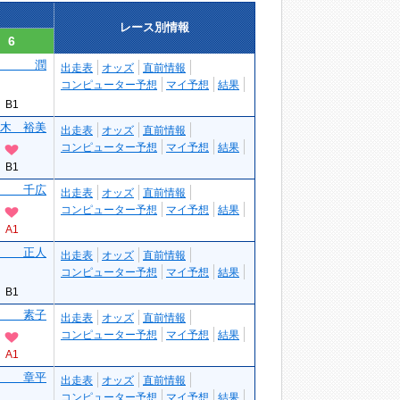
レース別情報
6
宅 潤
出走表
オッズ
直前情報
コンピューター予想
マイ予想
結果
B1
木 裕美
出走表
オッズ
直前情報
コンピューター予想
マイ予想
結果
B1
山 千広
出走表
オッズ
直前情報
コンピューター予想
マイ予想
結果
A1
田 正人
出走表
オッズ
直前情報
コンピューター予想
マイ予想
結果
B1
川 素子
出走表
オッズ
直前情報
コンピューター予想
マイ予想
結果
A1
原 章平
出走表
オッズ
直前情報
コンピューター予想
マイ予想
結果