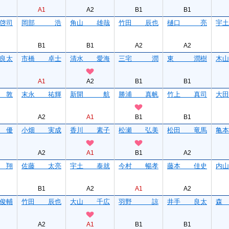
A1
A2
B1
B1
啓司
岡部 浩
角山 雄哉
竹田 辰也
樋口 亮
宇
B1
B1
A2
A2
良太
市橋 卓士
清水 愛海
三宅 潤
東 潤樹
木
A1
A2
B1
B1
 敦
末永 祐輝
新開 航
勝浦 真帆
竹上 真司
大
A2
A1
B1
B1
 優
小畑 実成
香川 素子
松瀬 弘美
松田 竜馬
亀
A2
A1
B1
A2
 翔
佐藤 太亮
宇土 泰就
今村 暢孝
藤本 佳史
内
B1
A2
A1
A2
俊輔
竹田 辰也
大山 千広
羽野 諒
井手 良太
森
A2
A1
B1
B1