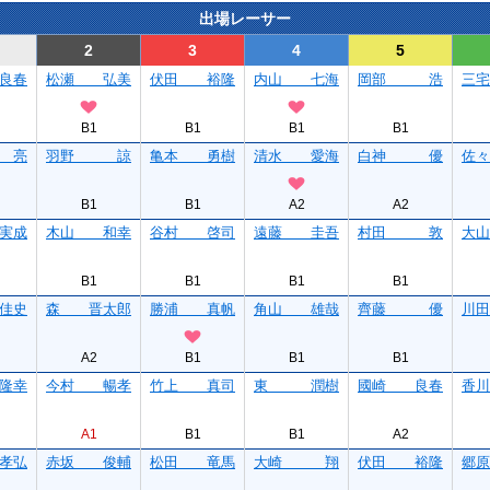
出場レーサー
2
3
4
5
良春
松瀬 弘美
伏田 裕隆
内山 七海
岡部 浩
三
B1
B1
B1
B1
 亮
羽野 諒
亀本 勇樹
清水 愛海
白神 優
佐々
B1
B1
A2
A2
実成
木山 和幸
谷村 啓司
遠藤 圭吾
村田 敦
大
B1
B1
B1
B1
佳史
森 晋太郎
勝浦 真帆
角山 雄哉
齊藤 優
川
A2
B1
B1
B1
隆幸
今村 暢孝
竹上 真司
東 潤樹
國崎 良春
香
A1
B1
B1
A2
孝弘
赤坂 俊輔
松田 竜馬
大崎 翔
伏田 裕隆
郷