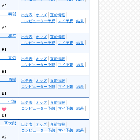
A2
土 泰就
出走表
オッズ
直前情報
コンピューター予想
マイ予想
結果
A2
山 和幸
出走表
オッズ
直前情報
コンピューター予想
マイ予想
結果
B1
田 直弥
出走表
オッズ
直前情報
コンピューター予想
マイ予想
結果
B1
本 勇樹
出走表
オッズ
直前情報
コンピューター予想
マイ予想
結果
B1
山 七海
出走表
オッズ
直前情報
コンピューター予想
マイ予想
結果
B1
 晋太郎
出走表
オッズ
直前情報
コンピューター予想
マイ予想
結果
A2