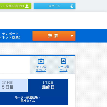
ット投票会員登録
ログイン
テレボート
投票
（ネット投票）
ライブ&
レース場
リプレイ
データ
3月30日
3月31日
５日目
最終日
モーター抽選結果・
前検タイム