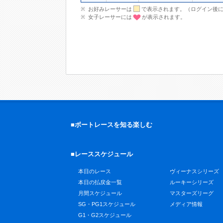
お好みレーサーは
で表示されます。（ログイン後
女子レーサーには
が表示されます。
■ボートレースを知る楽しむ
■レーススケジュール
本日のレース
ヴィーナスシリーズ
本日の払戻金一覧
ルーキーシリーズ
月間スケジュール
マスターズリーグ
SG・PG1スケジュール
メディア情報
G1・G2スケジュール