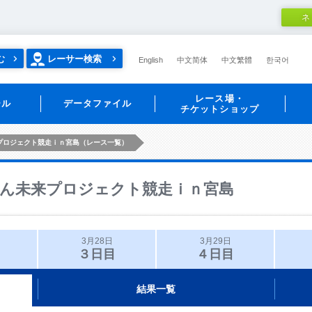
ネ
む
レーサー検索
English
中文简体
中文繁體
한국어
レース場・
ール
データファイル
チケットショップ
プロジェクト競走ｉｎ宮島（レース一覧）
ん未来プロジェクト競走ｉｎ宮島
3月28日
3月29日
３日目
４日目
結果一覧