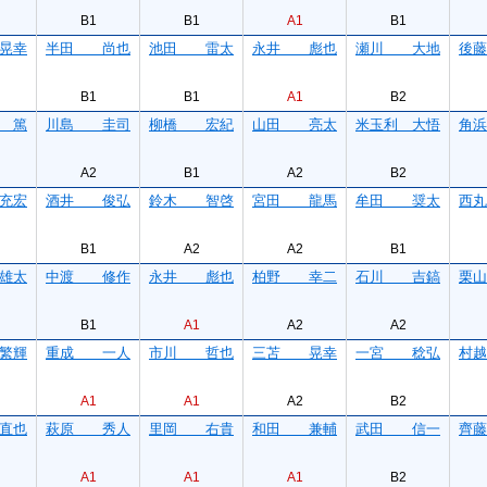
B1
B1
A1
B1
晃幸
半田 尚也
池田 雷太
永井 彪也
瀬川 大地
後
B1
B1
A1
B2
 篤
川島 圭司
柳橋 宏紀
山田 亮太
米玉利 大悟
角
A2
B1
A2
B2
充宏
酒井 俊弘
鈴木 智啓
宮田 龍馬
牟田 奨太
西
B1
A2
A2
B1
雄太
中渡 修作
永井 彪也
柏野 幸二
石川 吉鎬
栗
B1
A1
A2
A2
繁輝
重成 一人
市川 哲也
三苫 晃幸
一宮 稔弘
村
A1
A1
A2
B2
直也
萩原 秀人
里岡 右貴
和田 兼輔
武田 信一
齊
A1
A1
A1
B2