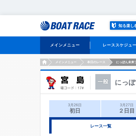
知る楽し
メインメニュー
レーススケジュ
HOME
メインメニュー
本日のレース
にっぽん未来
にっぽ
3月26日
3月27日
初日
２日目
レース一覧