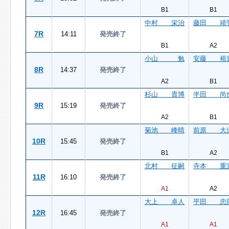
B1
B1
中村 栄治
藤田 靖
7R
14:11
発売終了
B1
A2
小山 勉
安藤 裕
8R
14:37
発売終了
A2
B1
杉山 貴博
半田 尚
9R
15:19
発売終了
A2
B1
菊池 峰晴
前原 大
10R
15:45
発売終了
B1
A2
北村 征嗣
寺本 重
11R
16:10
発売終了
A1
A2
大上 卓人
平田 忠
12R
16:45
発売終了
A1
A1