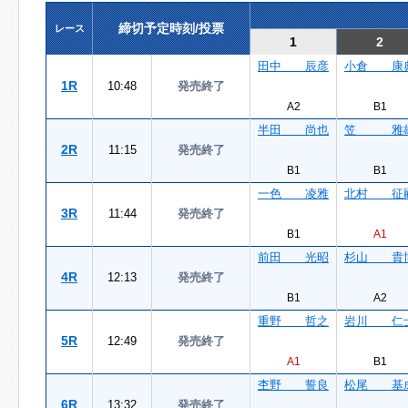
締切予定時刻/投票
レース
1
2
田中 辰彦
小倉 康
1R
10:48
発売終了
A2
B1
半田 尚也
笠 雅
2R
11:15
発売終了
B1
B1
一色 凌雅
北村 征
3R
11:44
発売終了
B1
A1
前田 光昭
杉山 貴
4R
12:13
発売終了
B1
A2
重野 哲之
岩川 仁
5R
12:49
発売終了
A1
B1
杢野 誓良
松尾 基
6R
13:32
発売終了