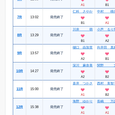
A1
B1
仁科 さやか
中村 桃
7R
13:02
発売終了
B1
A1
川井 萌
小芦 るり
8R
13:29
発売終了
B1
A2
樋口 由加里
向井田 真
9R
13:57
発売終了
A2
B1
深川 麻奈美
関野 
10R
14:27
発売終了
A2
B2
喜井 つかさ
西村 美智
11R
15:00
発売終了
A1
B2
海野 ゆかり
長嶋 万
12R
15:38
発売終了
A1
A1