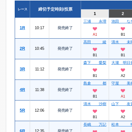
締切予定時刻/投票
レース
1
2
三浦 永理
池田 な
1R
10:17
発売終了
A1
B1
高田 綾
清水 未
2R
10:45
発売終了
B1
B1
森下 愛梨
大瀧 明日
3R
11:12
発売終了
B1
A2
島倉 都
守屋 美
4R
11:38
発売終了
B1
A1
清水 沙樹
山下 友
5R
12:06
発売終了
B1
A2
長嶋 万記
松本 
6R
12:35
発売終了