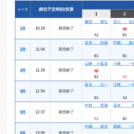
締切予定時刻/投票
レース
1
2
藤田 靖弘
谷口 佳
1R
10:29
発売終了
A2
B1
吉本 玲緒
中嶋 達
2R
11:04
発売終了
B1
B1
山崎 小葉音
小林 一
3R
11:29
発売終了
B1
A1
富永 大一
江崎 一
4R
11:54
発売終了
B1
A2
中村 晃朋
花本 
5R
12:37
発売終了
A1
B1
中嶋 達也
尾嶋 一
6R
13:05
発売終了