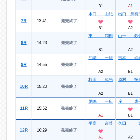
B1
A1
水口 由紀
出口 舞有
7R
13:41
発売終了
B1
A2
東 潤樹
山一 鉄
8R
14:23
発売終了
B1
A2
江崎 一雄
吉本 玲
9R
14:55
発売終了
A2
B1
杉田 篤光
原村 拓
10R
15:20
発売終了
A2
B1
尾嶋 一広
岸 恵
11R
15:52
発売終了
A1
B1
平高 奈菜
久田 
12R
16:29
発売終了
A1
A2