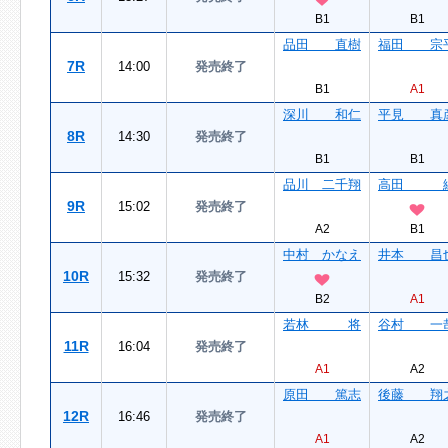
B1
B1
品田 直樹
福田 宗
7R
14:00
発売終了
B1
A1
深川 和仁
平見 真
8R
14:30
発売終了
B1
B1
品川 二千翔
高田 
9R
15:02
発売終了
A2
B1
中村 かなえ
井本 昌
10R
15:32
発売終了
B2
A1
若林 将
谷村 一
11R
16:04
発売終了
A1
A2
原田 篤志
後藤 翔
12R
16:46
発売終了
A1
A2