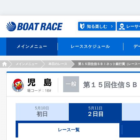
知る楽しむ
レーサ
メインメニュー
レーススケジュール
デ
HOME
メインメニュー
本日のレース
第１５回住信ＳＢＩネット銀行賞（レース
第１５回住信ＳＢ
5月10日
5月11日
初日
２日目
レース一覧