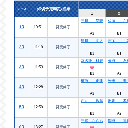
締切予定時刻/投票
レース
1
2
三川 昂暁
佐藤 右
1R
10:51
発売終了
A2
B1
細川 明人
吉岡 
2R
11:19
発売終了
B1
B1
冨名腰 桃奈
天野 友
3R
11:53
発売終了
B1
A2
楠原 正剛
米田 隆
4R
12:28
発売終了
A2
B1
西丸 敦基
出畑 孝
5R
12:59
発売終了
B1
A2
三嶌 さらら
間野 兼
6R
13:27
発売終了