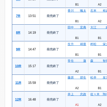
B1
A2
香川 颯太
石本 裕
7R
13:51
発売終了
B1
A2
田中 宏典
大江 
8R
14:19
発売終了
B1
B1
生方 靖亜
村松 栄
9R
14:47
発売終了
B1
B1
常住 蓮
森 智
10R
15:17
発売終了
A2
B1
藤原 碧生
松井 友
11R
15:59
発売終了
A2
B1
井上 忠政
佐々木 翔
12R
16:48
発売終了
A1
A2