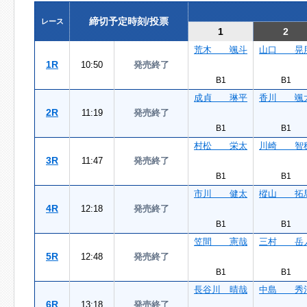
締切予定時刻/投票
レース
1
2
荒木 颯斗
山口 晃
1R
10:50
発売終了
B1
B1
成貞 琳平
香川 颯
2R
11:19
発売終了
B1
B1
村松 栄太
川崎 智
3R
11:47
発売終了
B1
B1
市川 健太
樅山 拓
4R
12:18
発売終了
B1
B1
笠間 憲哉
三村 岳
5R
12:48
発売終了
B1
B1
長谷川 晴哉
中島 秀
6R
13:18
発売終了