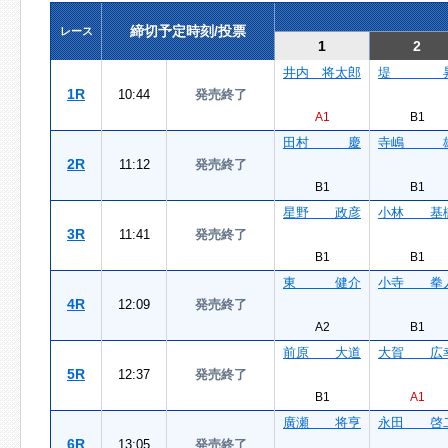
締切予定時刻/投票
レース
1
2
井内 将太郎
堤 
1R
10:44
発売終了
A1
B1
田村 慶
寺嶋 
2R
11:12
発売終了
B1
B1
星野 政彦
小林 基
3R
11:41
発売終了
B1
B1
東 健介
小寺 拳
4R
12:09
発売終了
A2
B1
前原 大道
大賀 広
5R
12:37
発売終了
B1
A1
廣瀬 将亨
永田 啓
6R
13:05
発売終了