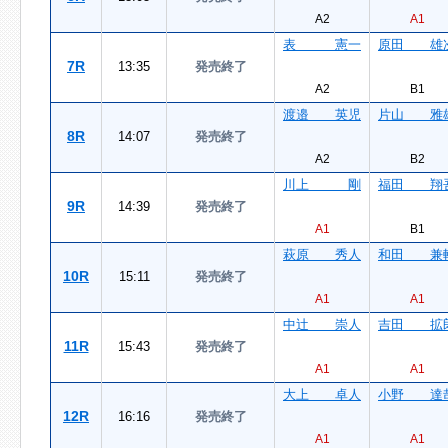
A2
A1
表 憲一
原田 雄
7R
13:35
発売終了
A2
B1
渡邉 英児
片山 雅
8R
14:07
発売終了
A2
B2
川上 剛
福田 翔
9R
14:39
発売終了
A1
B1
萩原 秀人
和田 兼
10R
15:11
発売終了
A1
A1
中辻 崇人
吉田 拡
11R
15:43
発売終了
A1
A1
大上 卓人
小野 達
12R
16:16
発売終了
A1
A1