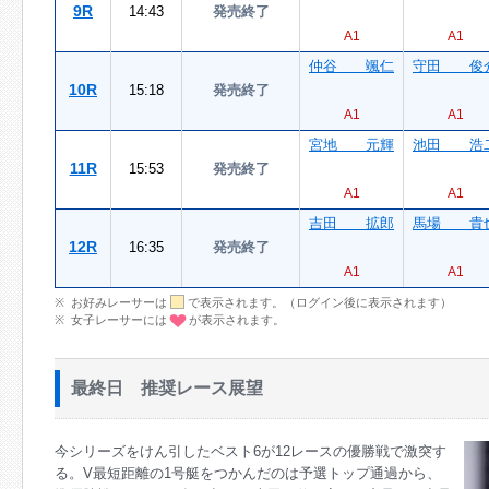
9R
14:43
発売終了
A1
A1
仲谷 颯仁
守田 俊
10R
15:18
発売終了
A1
A1
宮地 元輝
池田 浩
11R
15:53
発売終了
A1
A1
吉田 拡郎
馬場 貴
12R
16:35
発売終了
A1
A1
お好みレーサーは
で表示されます。（ログイン後に表示されます）
女子レーサーには
が表示されます。
最終日 推奨レース展望
今シリーズをけん引したベスト6が12レースの優勝戦で激突す
る。V最短距離の1号艇をつかんだのは予選トップ通過から、