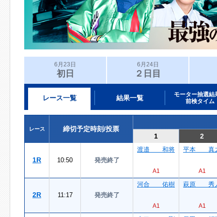
6月23日
6月24日
初日
２日目
モーター抽選結
レース一覧
結果一覧
前検タイム
締切予定時刻/投票
レース
1
2
渡邉 和将
平本 真
1R
10:50
発売終了
A1
A1
河合 佑樹
萩原 秀
2R
11:17
発売終了
A1
A1