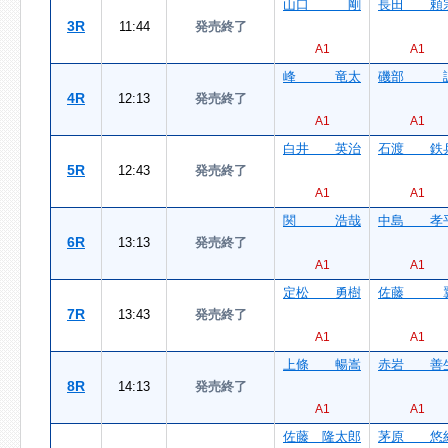
山口 剛
長田 頼
3R
11:44
発売終了
A1
A1
峰 竜太
磯部 
4R
12:13
発売終了
A1
A1
白井 英治
石渡 鉄
5R
12:43
発売終了
A1
A1
関 浩哉
中島 孝
6R
13:13
発売終了
A1
A1
定松 勇樹
佐藤 
7R
13:43
発売終了
A1
A1
上條 暢嵩
赤岩 善
8R
14:13
発売終了
A1
A1
佐藤 隆太郎
茅原 悠