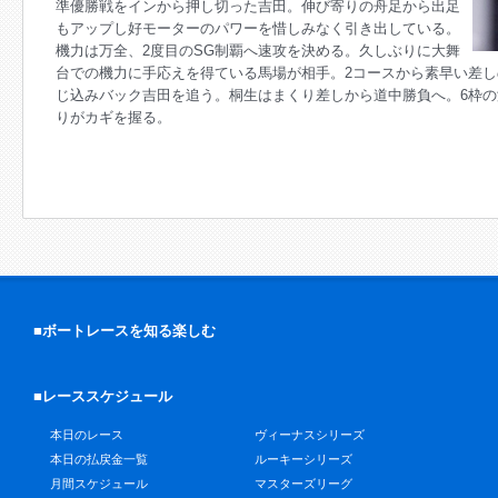
準優勝戦をインから押し切った吉田。伸び寄りの舟足から出足
もアップし好モーターのパワーを惜しみなく引き出している。
機力は万全、2度目のSG制覇へ速攻を決める。久しぶりに大舞
台での機力に手応えを得ている馬場が相手。2コースから素早い差
じ込みバック吉田を追う。桐生はまくり差しから道中勝負へ。6枠
りがカギを握る。
■ボートレースを知る楽しむ
■レーススケジュール
本日のレース
ヴィーナスシリーズ
本日の払戻金一覧
ルーキーシリーズ
月間スケジュール
マスターズリーグ