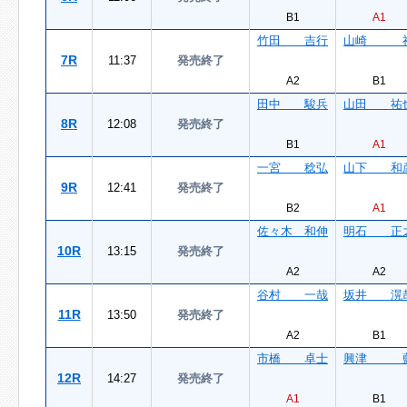
B1
A1
竹田 吉行
山崎 
7R
11:37
発売終了
A2
B1
田中 駿兵
山田 祐
8R
12:08
発売終了
B1
A1
一宮 稔弘
山下 和
9R
12:41
発売終了
B2
A1
佐々木 和伸
明石 正
10R
13:15
発売終了
A2
A2
谷村 一哉
坂井 滉
11R
13:50
発売終了
A2
B1
市橋 卓士
興津 
12R
14:27
発売終了
A1
B1