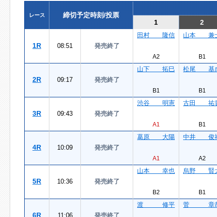
締切予定時刻/投票
レース
1
2
田村 隆信
山本 兼
1R
08:51
発売終了
A2
B1
山下 拓巳
松尾 基
2R
09:17
発売終了
B1
B1
渋谷 明憲
古田 祐
3R
09:43
発売終了
A1
B1
葛原 大陽
中井 俊
4R
10:09
発売終了
A1
A2
山本 幸也
烏野 賢
5R
10:36
発売終了
B2
B1
渡 修平
菅 章
6R
11:06
発売終了