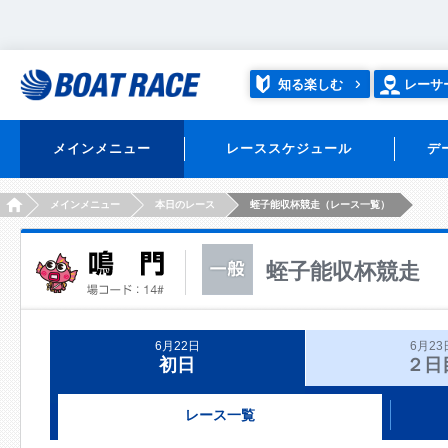
知る楽しむ
レーサ
メインメニュー
レーススケジュール
デ
HOME
メインメニュー
本日のレース
蛭子能収杯競走（レース一覧）
蛭子能収杯競走
6月22日
6月23
初日
２日
レース一覧