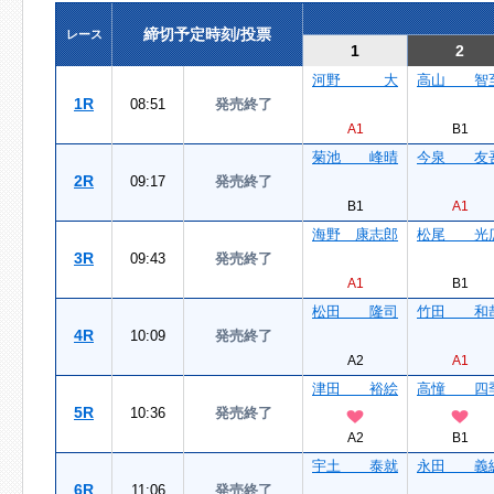
締切予定時刻/投票
レース
1
2
河野 大
高山 智
1R
08:51
発売終了
A1
B1
菊池 峰晴
今泉 友
2R
09:17
発売終了
B1
A1
海野 康志郎
松尾 光
3R
09:43
発売終了
A1
B1
松田 隆司
竹田 和
4R
10:09
発売終了
A2
A1
津田 裕絵
高憧 四
5R
10:36
発売終了
A2
B1
宇土 泰就
永田 義
6R
11:06
発売終了