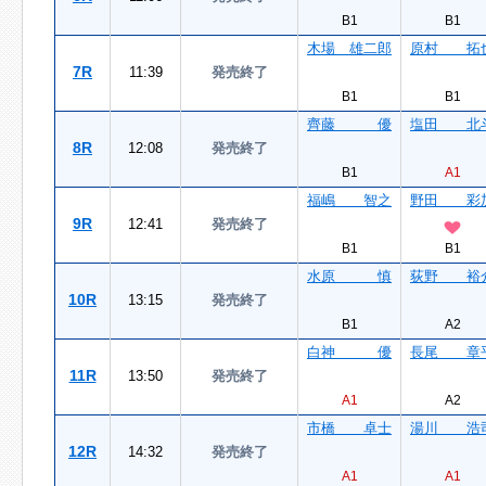
B1
B1
木場 雄二郎
原村 拓
7R
11:39
発売終了
B1
B1
齊藤 優
塩田 北
8R
12:08
発売終了
B1
A1
福嶋 智之
野田 彩
9R
12:41
発売終了
B1
B1
水原 慎
荻野 裕
10R
13:15
発売終了
B1
A2
白神 優
長尾 章
11R
13:50
発売終了
A1
A2
市橋 卓士
湯川 浩
12R
14:32
発売終了
A1
A1