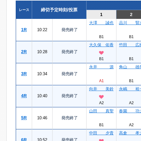
締切予定時刻/投票
レース
1
2
大澤 誠也
品川 賢
1R
10:22
発売終了
B1
B1
大久保 佑香
竹田 広
2R
10:28
発売終了
B1
B1
永井 源
角山 雄
3R
10:34
発売終了
A1
B1
向井 美鈴
永嶋 裕
4R
10:40
発売終了
A2
A2
山田 真聖
春園 功
5R
10:46
発売終了
B1
A2
中田 夕貴
高倉 孝
6R
10:52
発売終了