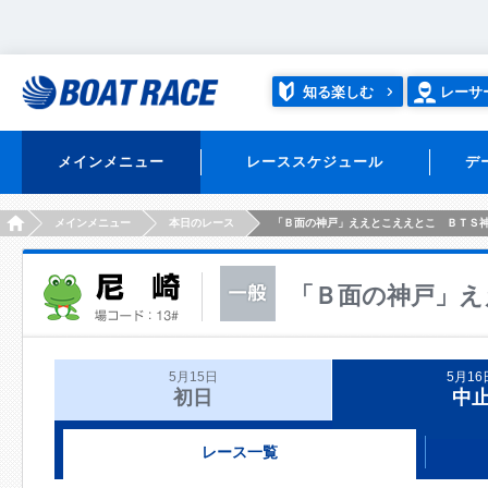
知る楽しむ
レーサ
メインメニュー
レーススケジュール
デ
HOME
メインメニュー
本日のレース
「Ｂ面の神戸」ええとこええとこ ＢＴＳ
「Ｂ面の神戸」え
5月15日
5月16
初日
中
レース一覧