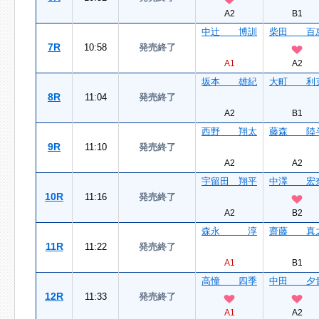
A2
B1
中辻 博訓
柴田 百
7R
10:58
発売終了
A1
A2
坂本 雄紀
大町 利
8R
11:04
発売終了
A2
B1
西野 翔太
藤森 陸
9R
11:10
発売終了
A2
A2
宇留田 翔平
中澤 宏
10R
11:16
発売終了
A2
B2
森永 淳
齋藤 真
11R
11:22
発売終了
A1
B1
高憧 四季
中田 夕
12R
11:33
発売終了
A1
A2