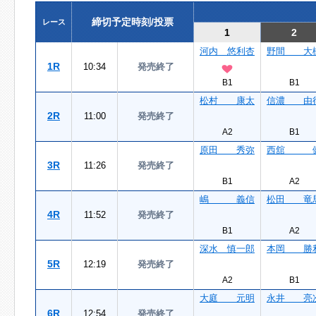
締切予定時刻/投票
レース
1
2
河内 悠利杏
野間 大
1R
10:34
発売終了
B1
B1
松村 康太
信濃 由
2R
11:00
発売終了
A2
B1
原田 秀弥
西舘 
3R
11:26
発売終了
B1
A2
嶋 義信
松田 竜
4R
11:52
発売終了
B1
A2
深水 慎一郎
本岡 勝
5R
12:19
発売終了
A2
B1
大庭 元明
永井 亮
6R
12:54
発売終了