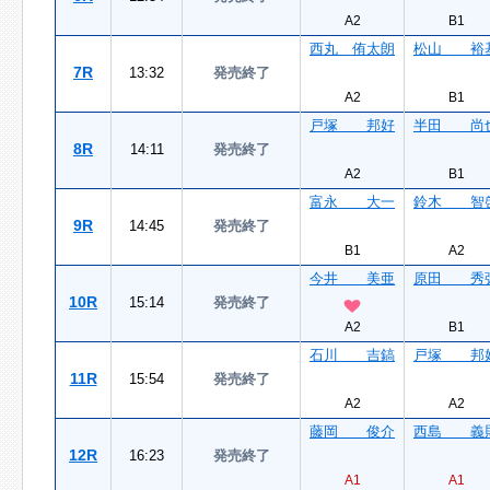
A2
B1
西丸 侑太朗
松山 裕
7R
13:32
発売終了
A2
B1
戸塚 邦好
半田 尚
8R
14:11
発売終了
A2
B1
富永 大一
鈴木 智
9R
14:45
発売終了
B1
A2
今井 美亜
原田 秀
10R
15:14
発売終了
A2
B1
石川 吉鎬
戸塚 邦
11R
15:54
発売終了
A2
A2
藤岡 俊介
西島 義
12R
16:23
発売終了
A1
A1