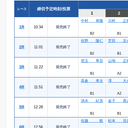
締切予定時刻/投票
レース
1
2
中村 将隆
川村 正
1R
10:34
発売終了
B2
B1
佐野 隆仁
芝田 京
2R
11:01
発売終了
B2
B1
登玉 隼百
山地 正
3R
11:22
発売終了
B1
A2
高倉 孝太
澤 大
4R
11:51
発売終了
B1
A2
清水 紀克
金子 貴
5R
12:28
発売終了
B1
B1
佐藤 航
松本 浩
6R
12:56
発売終了