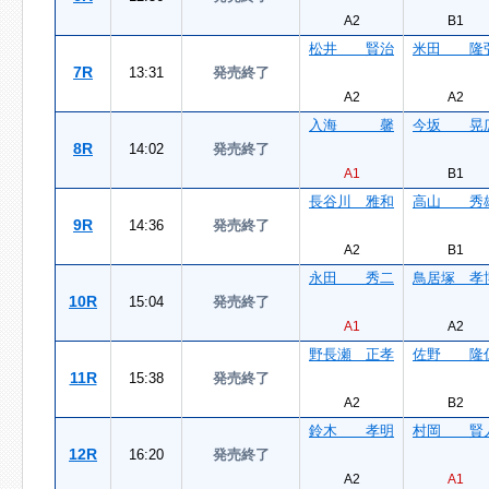
A2
B1
松井 賢治
米田 隆
7R
13:31
発売終了
A2
A2
入海 馨
今坂 晃
8R
14:02
発売終了
A1
B1
長谷川 雅和
高山 秀
9R
14:36
発売終了
A2
B1
永田 秀二
鳥居塚 孝
10R
15:04
発売終了
A1
A2
野長瀬 正孝
佐野 隆
11R
15:38
発売終了
A2
B2
鈴木 孝明
村岡 賢
12R
16:20
発売終了
A2
A1